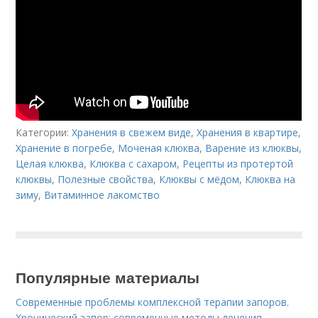
Категории:
Хранения в свежем виде
,
Хранения в квартире
,
Хранение в погребе
,
Моченая клюква
,
Варение из клюквы
,
Целая клюква
,
Клюква с сахаром
,
Рецепты из протертой
клюквы
,
Полезные свойства
,
Клюквы с мёдом
,
Клюква на
зиму
,
Витаминное лакомство
Популярные материалы
Современные проблемы комплексной терапии запоров.
Хронический запор: современные методы лечения