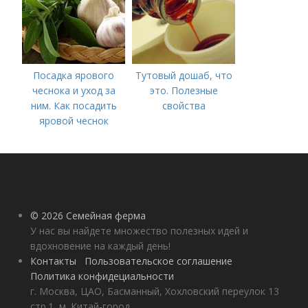
Посадка ярового
Тутовый дошаб, что
чеснока и уход за
это. Полезные
ним. Как посадить
свойства
яровой чеснок
© 2026 Семейная ферма
У нас вы найдете множество полезных идей и
вдохновение на каждый день!
Контакты
Пользовательское соглашение
Политика конфидециальности
г. Москва, ЦАО, Басманный, Хохловский переулок 13
стр.1, м. Китай-город