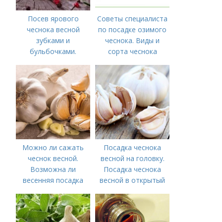
Посев ярового
Советы специалиста
чеснока весной
по посадке озимого
зубками и
чеснока. Виды и
бульбочками.
сорта чеснока
Оптимальные сроки
посадки озимого
чеснока
Можно ли сажать
Посадка чеснока
чеснок весной.
весной на головку.
Возможна ли
Посадка чеснока
весенняя посадка
весной в открытый
чеснока — когда
грунт
лучше делать