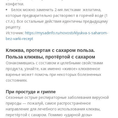
конфетки.
Белок можно заменить 2-мя листками желатина,
которые предварительно растворяют в горячей воде (1
ст.л.). Все остальные действия идентичны предыдущему
рецепту.
Источник:
https://mysadinfo.ru/novosti/klyukva-s-saharom-
bez-varki-recept
Клюква, протертая с сахаром польза.
Польза клюквы, протёртой с сахаром
Ознакомившись с составом и целебными свойствами
продукта, узнайте, как именно «живое» клюквенное
варенье может помочь при некоторых болезненных
состояниях.
При простуде и гриппе
Сезонные острые респираторные заболевания вирусной
природы — пожалуй, самое распространённое
направление для лечебного использования клюквы,
перетёртой с сахаром. Помимо «ударной дозы»