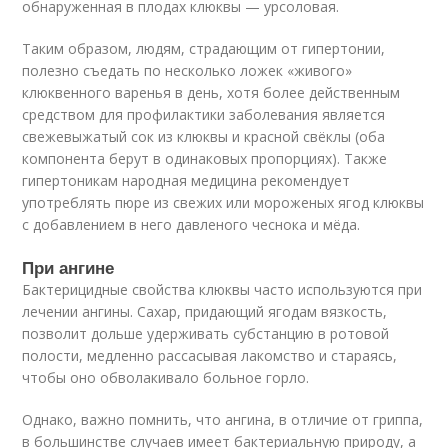
обнаруженная в плодах клюквы — урсоловая.
Таким образом, людям, страдающим от гипертонии,
полезно съедать по несколько ложек «живого»
клюквенного варенья в день, хотя более действенным
средством для профилактики заболевания является
свежевыжатый сок из клюквы и красной свёклы (оба
компонента берут в одинаковых пропорциях). Также
гипертоникам народная медицина рекомендует
употреблять пюре из свежих или мороженых ягод клюквы
с добавлением в него давленого чеснока и мёда.
При ангине
Бактерицидные свойства клюквы часто используются при
лечении ангины. Сахар, придающий ягодам вязкость,
позволит дольше удерживать субстанцию в ротовой
полости, медленно рассасывая лакомство и стараясь,
чтобы оно обволакивало больное горло.
Однако, важно помнить, что ангина, в отличие от гриппа,
в большинстве случаев имеет бактериальную природу, а