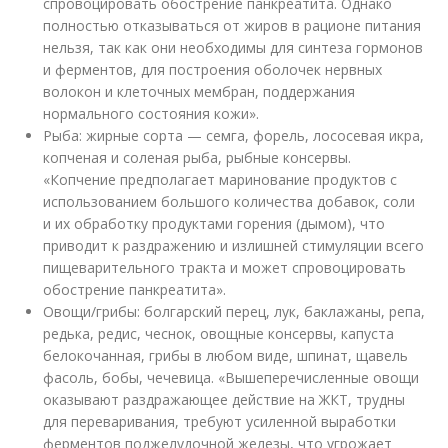
спровоцировать обострение панкреатита. Однако
полностью отказываться от жиров в рационе питания
нельзя, так как они необходимы для синтеза гормонов
и ферментов, для построения оболочек нервных
волокон и клеточных мембран, поддержания
нормального состояния кожи».
Рыба: жирные сорта — семга, форель, лососевая икра,
копченая и соленая рыба, рыбные консервы.
«Копчение предполагает маринование продуктов с
использованием большого количества добавок, соли
и их обработку продуктами горения (дымом), что
приводит к раздражению и излишней стимуляции всего
пищеварительного тракта и может спровоцировать
обострение панкреатита».
Овощи/грибы: болгарский перец, лук, баклажаны, репа,
редька, редис, чеснок, овощные консервы, капуста
белокочанная, грибы в любом виде, шпинат, щавель
фасоль, бобы, чечевица. «Вышеперечисленные овощи
оказывают раздражающее действие на ЖКТ, трудны
для переваривания, требуют усиленной выработки
ферментов поджелудочной железы, что угрожает