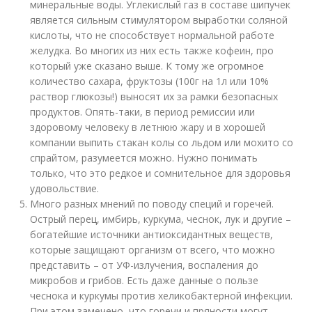
минеральные воды. Углекислый газ в составе шипучек
является сильным стимулятором выработки соляной
кислоты, что не способствует нормальной работе
желудка. Во многих из них есть также кофеин, про
который уже сказано выше. К тому же огромное
количество сахара, фруктозы (100г на 1л или 10%
раствор глюкозы!) выносят их за рамки безопасных
продуктов. Опять-таки, в период ремиссии или
здоровому человеку в летнюю жару и в хорошей
компании выпить стакан колы со льдом или мохито со
спрайтом, разумеется можно. Нужно понимать
только, что это редкое и сомнительное для здоровья
удовольствие.
Много разных мнений по поводу специй и горечей.
Острый перец, имбирь, куркума, чеснок, лук и другие –
богатейшие источники антиоксидантных веществ,
которые защищают организм от всего, что можно
представить – от УФ-излучения, воспаления до
микробов и грибов. Есть даже данные о пользе
чеснока и куркумы против хеликобактерной инфекции.
При этом замечено, что горечи и пряности могут