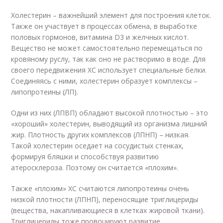
Холестерин – важнейший элемент для построения клеток.
Также он участвует в процессах обмена, в выработке
половых гормонов, витамина D3 и желчных кислот.
Вещество не может самостоятельно перемещаться по
кровяному руслу, так как оно не растворимо в воде. Для
своего передвижения ХС использует специальные белки.
Соединяясь с ними, холестерин образует комплексы –
липопротеины (ЛП).
Одни из них (ЛПВП) обладают высокой плотностью – это
«хороший» холестерин, выводящий из организма лишний
жир. Плотность других комплексов (ЛПНП) – низкая.
Такой холестерин оседает на сосудистых стенках,
формируя бляшки и способствуя развитию
атеросклероза. Поэтому он считается «плохим».
Также «плохим» ХС считаются липопротеины очень
низкой плотности (ЛПНП), переносящие триглицериды
(вещества, накапливающиеся в клетках жировой ткани).
Триглицериды тоже провоцируют развитие