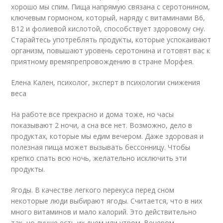
хорошо мы спим. Пища напрямую связана с серотонином,
ключевым гормоном, который, наряду с витаминами B6,
B12 и фолиевой кислотой, способствует здоровому сну.
Старайтесь употреблять продукты, которые успокаивают
организм, повышают уровень серотонина и готовят вас к
приятному времяпрепровождению в стране Морфея.
Елена Кален, психолог, эксперт в психологии снижения
веса
На работе все прекрасно и дома тоже, но часы
показывают 2 ночи, а сна все нет. Возможно, дело в
продуктах, которые мы едим вечером. Даже здоровая и
полезная пища может вызывать бессонницу. Чтобы
крепко спать всю ночь, желательно исключить эти
продукты.
Ягоды. В качестве легкого перекуса перед сном
некоторые люди выбирают ягоды. Считается, что в них
много витаминов и мало калорий. Это действительно
так, но лучше есть их днем или утром. Вечером