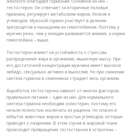
женского благодаря гормонам. Основной из них –
тестостерон. Он отвечает за вторичные половые
признаки, регулирует метаболизм жиров, белков и
углеводов. Мужской гормон участвует в делении
эритроцитов и насыщении их гемоглобином. Поэтому у
мужчин реже, чем у женщин развивается анемия, а норма
гемоглобина – выше.
Тестостерон влияет на устойчивость к стрессам,
распределение жира в организме, мышечную массу. При
его достаточной концентрации мужчина имеет высокое
либидо, сексуально активен и вынослив. Но при снижении
синтеза гормона в семенниках страдает весь организм.
Выработка тестостерона зависит от многих факторов,
правильное питание – один из них. Для нормального
синтеза гормона необходим холестерин, поэтому его
нельзя полностью исключать из рациона. Но опасен и
избыток животных жиров и простых углеводов, которые
приводят к ожирению. В этом случае в жировой ткани
происходит превращение тестостерона в эстрогены –