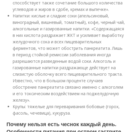
способствует также сочетание большого количества
углеводов и жиров в сдобе, кремах и выпечке».
Напитки: кислые и сладкие соки (апельсиновый,
виноградный, вишневый, томатный), кофе, черный чай,
алкогольные и газированные напитки. «Содержащаяся
в них кислота раздражает ЖКТ и усиливает выработку
желудочного сока и всех пищеварительных
ферментов, что может обострить панкреатита. Лишь
в период стойкой ремиссии заболевания иногда
разрешаются разведенные водой соки. Алкоголь и
газированные напитки раздражающе действует на
слизистую оболочку всего пищеварительного тракта.
Известно, что в большом проценте случаев
обострение панкреатита связано именно с алкоголем
и его токсическим воздействием на поджелудочную
железу».
Крупы: тяжелые для переваривания бобовые (горох,
фасоль, чечевица), кукуруза.
Почему нельзя есть чеснок каждый день.
Особенности питания при остром гастрите