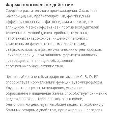
Фармакологическое действие
Средство растительного происхождения. Оказывает
бактерицидный, противовирусный, фунгицидный
эффекты, связанные с фитонцидами и гликозидом
аллицином. Чеснок эффективен против возбудителей
кишечных инфекций (дизентерийных, тифозных,
патогенных энтерококков, кишечной палочки с
измененными ферментативными свойствами),
стафилококков, альфа-гемолитических стрептококков.
Гликозид аллицин под влиянием фермента аллиназы
превращается в аллицин, обладающий
противомикробной активностью.
Чеснок эубиотичен, благодаря витаминам C, B, D, PP
способствует нормализации функций аутомикрофлоры.
Улучшает процессы пищеварения, усиливает
образование и выделение желчи, способствует снижению
содержания холестерина и глюкозы в крови,
благоприятно действует на обмен веществ, особенно у
больных сахарным диабетом, при ожирении. Благодаря