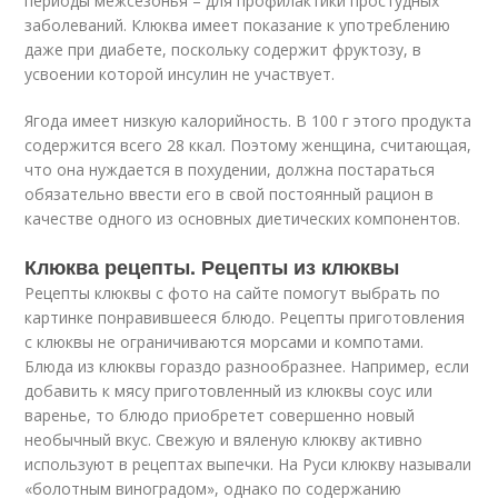
периоды межсезонья – для профилактики простудных
заболеваний. Клюква имеет показание к употреблению
даже при диабете, поскольку содержит фруктозу, в
усвоении которой инсулин не участвует.
Ягода имеет низкую калорийность. В 100 г этого продукта
содержится всего 28 ккал. Поэтому женщина, считающая,
что она нуждается в похудении, должна постараться
обязательно ввести его в свой постоянный рацион в
качестве одного из основных диетических компонентов.
Клюква рецепты. Рецепты из клюквы
Рецепты клюквы с фото на сайте помогут выбрать по
картинке понравившееся блюдо. Рецепты приготовления
с клюквы не ограничиваются морсами и компотами.
Блюда из клюквы гораздо разнообразнее. Например, если
добавить к мясу приготовленный из клюквы соус или
варенье, то блюдо приобретет совершенно новый
необычный вкус. Свежую и вяленую клюкву активно
используют в рецептах выпечки. На Руси клюкву называли
«болотным виноградом», однако по содержанию