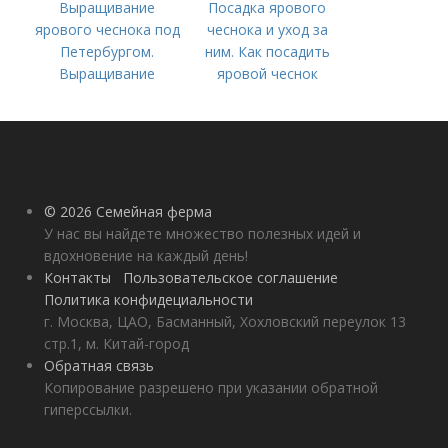
Выращивание
Посадка ярового
ярового чеснока под
чеснока и уход за
Петербургом.
ним. Как посадить
Выращивание
яровой чеснок
ярового чеснока: 7
важных моментов
© 2026 Семейная ферма
У нас вы найдете множество полезных идей и
вдохновение на каждый день!
Контакты
Пользовательское соглашение
Политика конфидециальности
г. Москва, ЦАО, Басманный, Хохловский переулок 13
стр.1, м. Китай-город
Обратная связь
Копирование разрешено при указании обратной
гиперссылки.