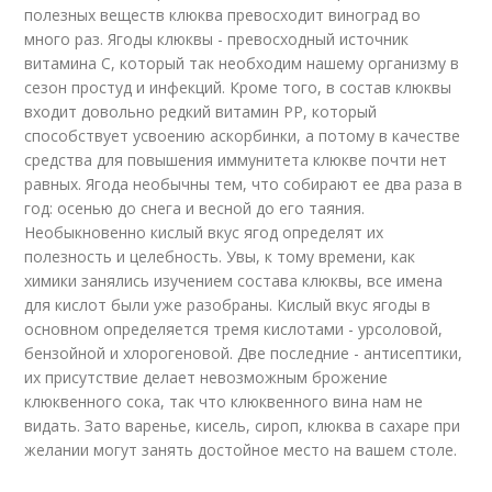
полезных веществ клюква превосходит виноград во
много раз. Ягоды клюквы - превосходный источник
витамина С, который так необходим нашему организму в
сезон простуд и инфекций. Кроме того, в состав клюквы
входит довольно редкий витамин РР, который
способствует усвоению аскорбинки, а потому в качестве
средства для повышения иммунитета клюкве почти нет
равных. Ягода необычны тем, что собирают ее два раза в
год: осенью до снега и весной до его таяния.
Необыкновенно кислый вкус ягод определят их
полезность и целебность. Увы, к тому времени, как
химики занялись изучением состава клюквы, все имена
для кислот были уже разобраны. Кислый вкус ягоды в
основном определяется тремя кислотами - урсоловой,
бензойной и хлорогеновой. Две последние - антисептики,
их присутствие делает невозможным брожение
клюквенного сока, так что клюквенного вина нам не
видать. Зато варенье, кисель, сироп, клюква в сахаре при
желании могут занять достойное место на вашем столе.