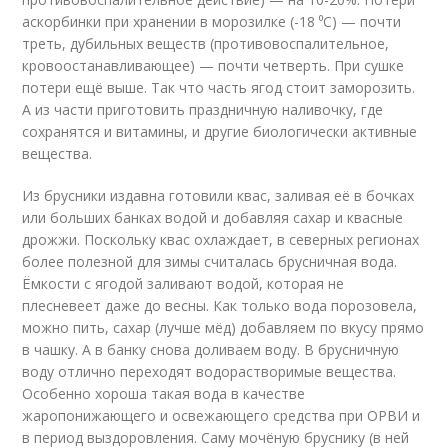
аскорбинки при хранении в морозилке (-18 ⁰С) — почти
треть, дубильных веществ (противовоспалительное,
кровоостанавливающее) — почти четверть. При сушке
потери ещё выше. Так что часть ягод стоит заморозить.
А из части приготовить праздничную наливочку, где
сохранятся и витамины, и другие биологически активные
вещества.
Из брусники издавна готовили квас, заливая её в бочках
или больших банках водой и добавляя сахар и квасные
дрожжи. Поскольку квас охлаждает, в северных регионах
более полезной для зимы считалась брусничная вода.
Ёмкости с ягодой заливают водой, которая не
плесневеет даже до весны. Как только вода порозовела,
можно пить, сахар (лучше мёд) добавляем по вкусу прямо
в чашку. А в банку снова доливаем воду. В брусничную
воду отлично переходят водорастворимые вещества.
Особенно хороша такая вода в качестве
жаропонижающего и освежающего средства при ОРВИ и
в период выздоровления. Саму мочёную бруснику (в ней