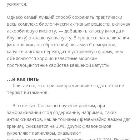
усилятся.
Однако самый лучший способ сохранить практически
весь комплекс биологически активных веществ, включая
аскорбиновую кислоту, — добавлять клюкву (иногда и
бруснику) в квашеную капусту. В процессе заквашивания
(молочнокислого брожения) витамин С в моркови,
капусте и ягодах переходит в устойчивую форму, чем
объясняются хорошо известные морякам
противоцинготные свойства квашеной капусты.
…и как пить
— Считается, что при замораживании ягоды почти не
теряют витаминов.
— Это не так. Согласно научным данным, при
замораживании ягод содержание, например, таких
антиоксидантов, как антоцианы (чрезвычайно важны для
зрения), снижается на 30%, других флавоноидов
(укрепляют капилляры, оказывают
противовоспалительное действие) — на 10-20%. Потери