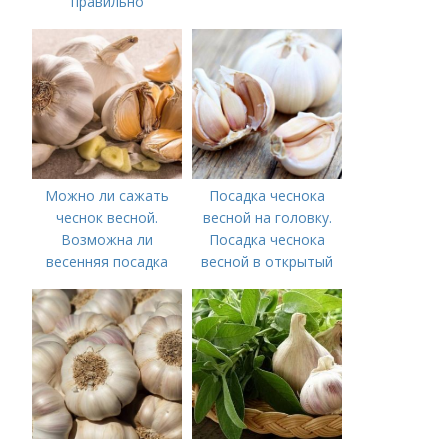
правильно
выращивать чеснок в
открытом грунте
Можно ли сажать
Посадка чеснока
чеснок весной.
весной на головку.
Возможна ли
Посадка чеснока
весенняя посадка
весной в открытый
чеснока — когда
грунт
лучше делать