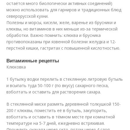
остаётся много биологически активных соединений)
можно использовать для гарниров и традиционных блюд
северорусской кухни.
Полезны и морсы, кисели, желе, варенье из брусники и
клюквы, но витаминов в них меньше из-за термической
обработки. Важно помнить: клюква и брусника
противопоказаны при язвенной болезни желудка и 12-
перстной кишки, гастритах с повышенной кислотностью.
Витаминные рецепты
Клюковка
1 бутылку водки перелить в стеклянную литровую бутыль
и всыпать туда 50-100 г (по вкусу) сахарного песка,
взболтать и оставить для растворения сахара.
В стеклянной миске размять деревянной толкушкой 150-
200 г клюквы, поместить её в бутыль, закупорить,
взболтать и оставить в тёмном месте при комнатной
температуре на 5-7 дней, ежедневно встряхивая.
Процедить сначала через сито, потом через 4 слоя