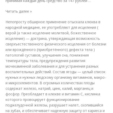
принимая каждый день средство за 147 рублей …
Читать далее »
Непопросту обширное применение отыскала клюква в
народной медицине, ее употребляют для исцеления (
верой (а также исцеление молитвой, божественное
исцеление) — доктрина, утверждающая возможность
сверхъестественного физического исцеления от болезни
или врождённого (приобретённого) дефекта тела )
патологий суставов, улучшения сна, понижения
температуры тела, предупреждения развития
мочекаменной заболевания и для устранения разных
воспалительных действий. Состав ягоды — целый список
нужных и нужных людскому организму витаминов, макро-
и микроэлементов. В огромных количествах плоды
содержат железо, натрий, цинк, калий, марганец и
фосфор. Преобладает в клюкве и витамин С, кислинка
которого провоцирует функционирование
поджелудочной железы, разрушает налет, скопившийся
на зубах, и обеспечивает надежную защиту от кариеса и