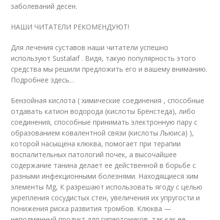
заболеваний десен.
НАШИ ЧИТАТЕЛИ РЕКОМЕНДУЮТ!
Для лечения суставов наши читатели успешно
используют Sustalaif . Видя, такую популярность этого
средства мы решили предложить его и вашему вниманию.
Подробнее здесь…
Бензойная кислота ( химические соединения , способные
отдавать катион водорода (кислоты Брёнстеда), либо
соединения, способные принимать электронную пару с
образованием ковалентной связи (кислоты Льюиса) ),
которой насыщена клюква, помогает при терапии
воспалительных патологий почек, а высочайшее
содержание танина делает ее действенной в борьбе с
разными инфекционными болезнями. Находящиеся хим
элементы Mg, К разрешают использовать ягоду с целью
укрепления сосудистых стен, увеличения их упругости и
понижения риска развития тромбов. Клюква —
неподменный продукт для гипертоников, так как ее