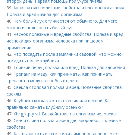
второй день. Первая помощь при укусе пчелы
39.
Кизил ягоды полезные свойства и противопоказания.
Польза и вред кизила для организма
40.
Чем белый лук отличается от обычного. Для чего
можно использовать белый лук
41.
Чеснок полезные и вредные свойства. Польза и вред
чеснока для организма человека при пищевом
применении
42.
Что посадить после земляники садовой. Что можно
посадить после клубники
43.
Горький перец польза или вред. Польза для здоровья
44.
Трепанг на меду, как принимать. Как принимать
трепанг на меду в лечебных целях
45.
Свекла столовая польза и вред. Полезные свойства
свеклы
46.
Клубника когда сажать осенью или весной. Как
правильно сажать клубнику осенью?
47.
Xtv gjktpty vtl. Воздействие на организм человека
48.
Синяя слива польза и вред для здоровья. Полезные
свойства
49.
Как вырастить из косточки лимонное дерево. Уход