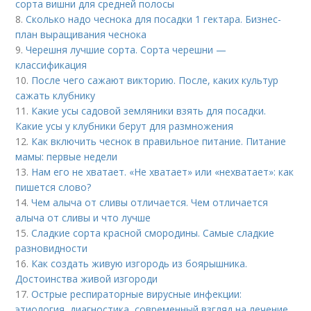
сорта вишни для средней полосы
8.
Сколько надо чеснока для посадки 1 гектара. Бизнес-
план выращивания чеснока
9.
Черешня лучшие сорта. Сорта черешни —
классификация
10.
После чего сажают викторию. После, каких культур
сажать клубнику
11.
Какие усы садовой земляники взять для посадки.
Какие усы у клубники берут для размножения
12.
Как включить чеснок в правильное питание. Питание
мамы: первые недели
13.
Нам его не хватает. «Не хватает» или «нехватает»: как
пишется слово?
14.
Чем алыча от сливы отличается. Чем отличается
алыча от сливы и что лучше
15.
Сладкие сорта красной смородины. Самые сладкие
разновидности
16.
Как создать живую изгородь из боярышника.
Достоинства живой изгороди
17.
Острые респираторные вирусные инфекции:
этиология, диагностика, современный взгляд на лечение