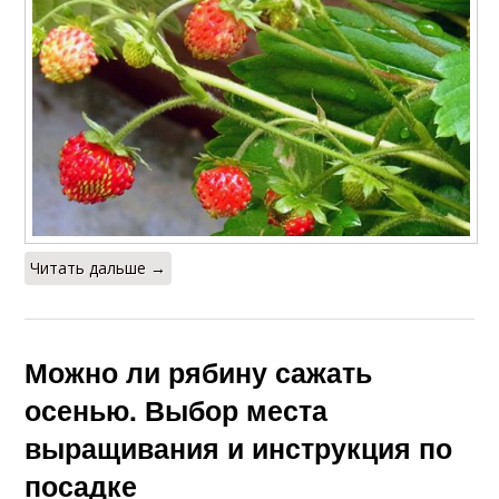
Требования к посадке
Подготовка к посадке
Посадка на ткань
Грунт для посадки
Читать дальше →
Время для посадки
Правильный выбор
Можно ли рябину сажать
Место для посадки
Правильный уход
осенью. Выбор места
выращивания и инструкция по
посадке