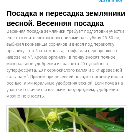
Показать все
Посадка и пересадка земляники
Период для посадки
Места для посадки
весной. Весенняя посадка
Весенняя посадка земляники требует подготовки участка
еще с осени: перекапывают вилами на глубину 25-30 см,
Посадки со
выбирая корневища сорняков и внося под перекопку
Совместные посадки
смородиной
органику – по 5 кг компоста, торфа или перепревшего
навоза на м². Кроме органики, в почву вносят полное
минеральное удобрения из расчета 40 г двойного
суперфосфата, 20 г сернокислого калия и 5 кг древесной
золы на м². Причем при весенней посадке органику вносят
Яблони для посадки
Весенний посадка
осенью, а минеральные удобрения весной. Если почва на
участке отличается высоким плодородием, удобрения
можно не вносить.
Клубники для
Ямы для посадки
осенней посадки