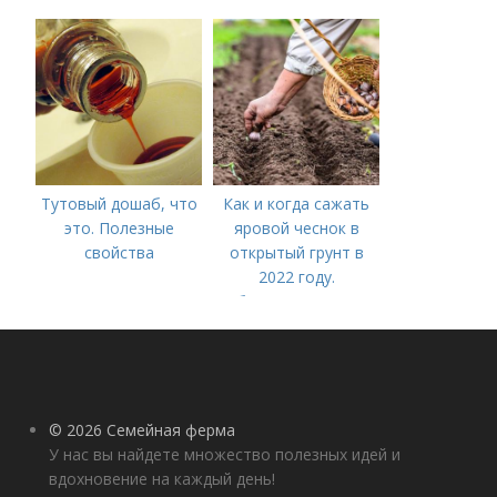
чеснока — когда
лучше делать
Тутовый дошаб, что
Как и когда сажать
это. Полезные
яровой чеснок в
свойства
открытый грунт в
2022 году.
Добавление статьи в
новую подборку
© 2026 Семейная ферма
У нас вы найдете множество полезных идей и
вдохновение на каждый день!