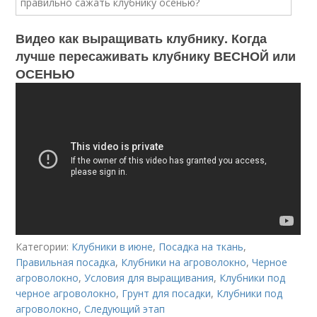
Видео как выращивать клубнику. Когда
лучше пересаживать клубнику ВЕСНОЙ или
ОСЕНЬЮ
Категории:
Клубники в июне
,
Посадка на ткань
,
Правильная посадка
,
Клубники на агроволокно
,
Черное
агроволокно
,
Условия для выращивания
,
Клубники под
черное агроволокно
,
Грунт для посадки
,
Клубники под
агроволокно
,
Следующий этап