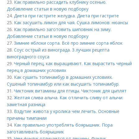
23.
Как правильно рассадить клубнику осенью.
Добавление статьи в новую подборку
24.
Диета при гастрите желудка. Диета при гастрите
25.
Как засушить лимон для чая. Сушка лимонов: нюансы
26.
Как правильно заготовить шиповник на зиму.
Добавление статьи в новую подборку
27.
Зимние яблоки сорта. Всё про зимние сорта яблок
28.
Соус острый из винограда. 3 лучших рецепта
виноградного соуса
29.
Черный перец, как выращивают. Как вырастить чёрный
перец в домашних условиях
30.
Как сушить топинамбур в домашних условиях.
Сушеный топинамбур или как высушить топинамбур.
31.
Чиктоник витамины для птицы. Чиктоник для цыплят
32.
Желтая слива алыча. Как отличить сливу от алычи:
заметная разница
33.
Вздутие живота у кролика чем лечить. Основные
причины тимпании
34.
Как правильно употреблять боярышник. Пора
заготавливать боярышник
35.
Чем фундук отличается от лещины. Фундук