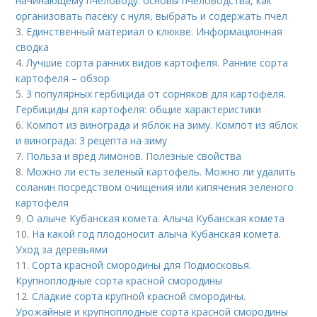
начинающему пчеловоду: основы пчеловодства, как
организовать пасеку с нуля, выбрать и содержать пчел
3.
Единственный материал о клюкве. Информационная
сводка
4.
Лучшие сорта ранних видов картофеля. Ранние сорта
картофеля – обзор
5.
3 популярных гербицида от сорняков для картофеля.
Гербициды для картофеля: общие характеристики
6.
Компот из винограда и яблок на зиму. Компот из яблок
и винограда: 3 рецепта на зиму
7.
Польза и вред лимонов. Полезные свойства
8.
Можно ли есть зеленый картофель. Можно ли удалить
соланин посредством очищения или кипячения зеленого
картофеля
9.
О алыче Кубанская комета. Алыча Кубанская комета
10.
На какой год плодоносит алыча Кубанская комета.
Уход за деревьями
11.
Сорта красной смородины для Подмосковья.
Крупноплодные сорта красной смородины
12.
Сладкие сорта крупной красной смородины.
Урожайные и крупноплодные сорта красной смородины