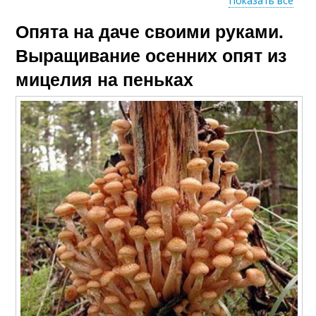
Показать все
Опята на даче своими руками.
Опёнки в домашних
Опёнки в теплице
условиях
Выращивание осенних опят из
мицелия на пеньках
Опёнки в банке
Опёнки на бревнах
Опёнки для
самостоятельного
Опёнки в коробке
выращивания
Опёнки в
промышленных
масштабах