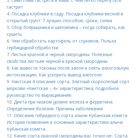
3.
Симптомы гастрита и язвы. С чем легко перепутать
гастрит
4.
Посадка клубники в саду. Посадка клубники весной в
открытый грунт: 7 лучших способов, сроки, схема
5.
Сбор боярышника и шиповника – когда собирать, как
сушить
6.
Чем обработать картофель от сорняков. Польза
гербицидной обработки
7.
Листья красной и черной смородины. Полезные
свойства листьев черной и красной смородины
8.
Как вывести токсины после запоя и снять алкогольную
интоксикацию. Как ускорить вывод алкоголя
9.
Нантская 4 описание сорта. Элитный скороспелый сорт
моркови «Нантская – 4»: характеристика, подробное
руководство по выращиванию
10.
Диета при низком уровне железа и ферритина.
Определение болезни. Причины заболевания
11.
Описание гибридного сорта алычи Кубанская комета.
История появления и основные характеристики алычи
Кубанская комета
12.
Какие сорта красной смородины вас точно не.. Сорта