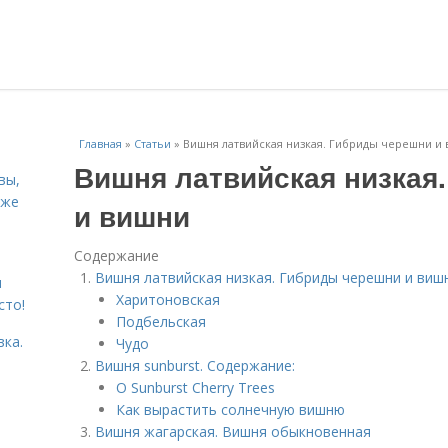
Главная
»
Статьи
»
Вишня латвийская низкая. Гибриды черешни и
Вишня латвийская низкая
вы,
кже
и вишни
Содержание
Вишня латвийская низкая. Гибриды черешни и виш
я
Харитоновская
сто!
Подбельская
вка.
Чудо
Вишня sunburst. Содержание:
О Sunburst Cherry Trees
Как вырастить солнечную вишню
Вишня жагарская. Вишня обыкновенная