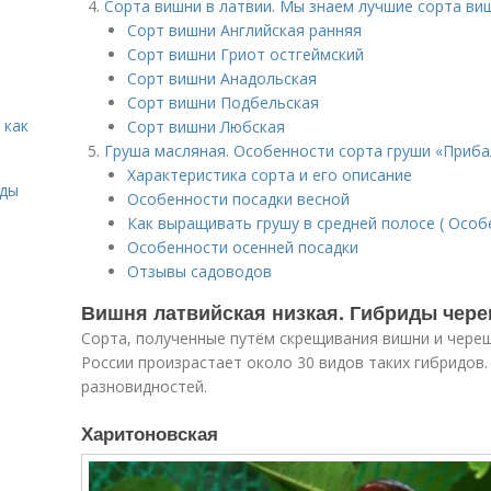
Сорта вишни в латвии. Мы знаем лучшие сорта виш
Сорт вишни Английская ранняя
Сорт вишни Гриот остгеймский
Сорт вишни Анадольская
Сорт вишни Подбельская
 как
Сорт вишни Любская
Груша масляная. Особенности сорта груши «Приба
Характеристика сорта и его описание
иды
Особенности посадки весной
Как выращивать грушу в средней полосе ( Особ
Особенности осенней посадки
Отзывы садоводов
Вишня латвийская низкая. Гибриды чер
Сорта, полученные путём скрещивания вишни и череш
России произрастает около 30 видов таких гибридов
разновидностей.
Харитоновская