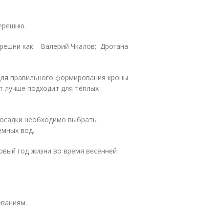
ерешню.
ерешни как: Валерий Чкалов; Дрогана
 Для правильного формирования кроны
т лучше подходит для тёплых
 посадки необходимо выбрать
емных вод.
рвый год жизни во время весенней
еваниям.