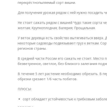
перекрёстнопыляемый сорт вишни.
Для получения урожая рядом с ней нужно посадить ч
Не стоит сажать рядом с вишней Чудо такие сорта ч
желтая; Крупноплодная; Валерия; Прощальная.
У веток деревца есть свойство вытягиваться вверх.
некоторые садоводы подвязывают груз к веткам. Сор
регионов страны.
В средней части России его сажать не стоит. Место
безветренное, светлое, без близкого залегания подз
В течение 5 лет растение необходимо обрезать. В пе
обрезки срезают 1/6 часть побегов.
ПЛЮСЫ:
сорт обладает устойчивостью к грибковым забол