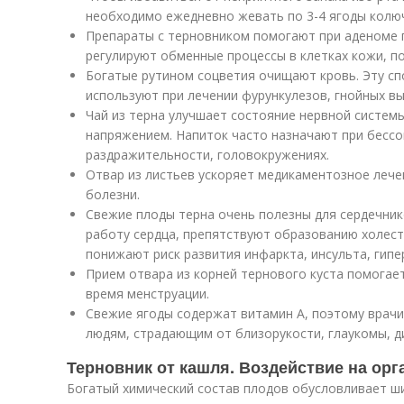
необходимо ежедневно жевать по 3-4 ягоды колюч
Препараты с терновником помогают при аденоме 
регулируют обменные процессы в клетках кожи, 
Богатые рутином соцветия очищают кровь. Эту с
используют при лечении фурункулезов, гнойных вы
Чай из терна улучшает состояние нервной систем
напряжением. Напиток часто назначают при бесс
раздражительности, головокружениях.
Отвар из листьев ускоряет медикаментозное лече
болезни.
Свежие плоды терна очень полезны для сердечни
работу сердца, препятствуют образованию холест
понижают риск развития инфаркта, инсульта, гипе
Прием отвара из корней тернового куста помогае
время менструации.
Свежие ягоды содержат витамин A, поэтому врачи
людям, страдающим от близорукости, глаукомы, д
Терновник от кашля. Воздействие на орг
Богатый химический состав плодов обусловливает ш