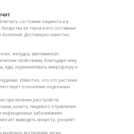
ечит
блегчить состояние пациента и в
Лекарства из терна и его составные
х болезней. Достоверно известно,
очек, желудка, авитаминозе.
ическим свойствами, благодаря чему
ны, яды, нормализовать микрофлору и
охудении. Известно, что это растение
епятствует отложению подкожных
вен при лечении расстройств
терии, колита, пищевого отравления.
ли инфекционных заболеваниях
омогает выводить мокроту, ускоряет
.
и вылечить воспаление десен,