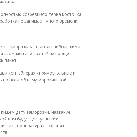
зможно.
полностью созревшего терна косточка
бработка не занимает много времени.
всего замораживать ягоды небольшими
и этом меньше сока. И их проще
ь пакет.
вых контейнерах - прямоугольные и
ь по всем объему морозильной
 пишем дату заморозки, название
имой нам будут доступны все
 низких температурах сохранят
ств.