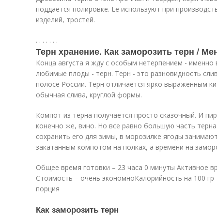
поддаётся полировке. Её используют при производст
изделий, тростей.
.
.
.
.
.
.
.
Терн хранение. Как заморозить терн / М
Конца августа я жду с особым нетерпением - именно 
любимые плоды - терн. Терн - это разновидность сли
полосе России. Терн отличается ярко выраженным ки
обычная слива, круглой формы.
Компот из терна получается просто сказочный. И пирог
конечно же, вино. Но все равно большую часть терн
сохранить его для зимы, в морозилке ягоды занимают 
закатанным компотом на полках, а времени на замор
Общее время готовки – 23 часа 0 минуты Активное вр
Стоимость – очень экономноКалорийность на 100 гр 
порция
Как заморозить терн