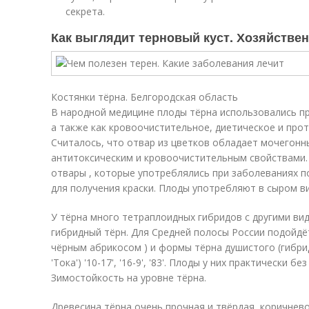
секрета.
Как выглядит терновый куст. Хозяйстве
Костянки тёрна. Белгородская область
В народной медицине плоды тёрна использовались п
а также как кровоочистительное, диетическое и про
Считалось, что отвар из цветков обладает мочегонн
антитоксическим и кровоочистительным свойствами.
отвары , которые употреблялись при заболеваниях п
для получения краски
. Плоды употребляют в сыром ви
У тёрна много тетраплоидных гибридов с другими ви
гибридный тёрн. Для Средней полосы России подойдёт
чёрным абрикосом ) и формы тёрна душистого (гибри
'Тока') '10-17', '16-9', '83'. Плоды у них практически б
Зимостойкость на уровне тёрна
.
Древесина тёрна очень прочная и твёрдая, коричнев