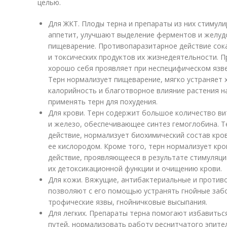
целью.
Для ЖКТ. Плоды терна и препараты из них стимул
аппетит, улучшают выделение ферментов и желуд
пищеварение. Противопаразитарное действие сок
и токсических продуктов их жизнедеятельности.
хорошо себя проявляет при неспецифическом язве
Терн нормализует пищеварение, мягко устраняет 
калорийность и благотворное влияние растения 
применять терн для похудения.
Для крови. Терн содержит большое количество ви
и железо, обеспечивающее синтез гемоглобина. 
действие, нормализует биохимический состав кро
ее кислородом. Кроме того, терн нормализует кр
действие, проявляющееся в результате стимуляци
их детоксикационной функции и очищению крови.
Для кожи. Вяжущие, антибактериальные и против
позволяют с его помощью устранять гнойные заб
трофические язвы, гнойничковые высыпания.
Для легких. Препараты терна помогают избавитьс
путей, нормализовать работу реснитчатого эпите