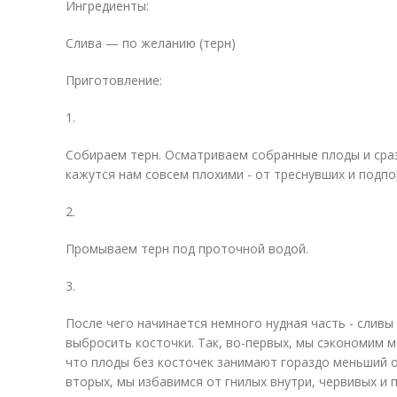
Ингредиенты:
Слива — по желанию (терн)
Приготовление:
1.
Собираем терн. Осматриваем собранные плоды и сраз
кажутся нам совсем плохими - от треснувших и подп
2.
Промываем терн под проточной водой.
3.
После чего начинается немного нудная часть - сливы
выбросить косточки. Так, во-первых, мы сэкономим 
что плоды без косточек занимают гораздо меньший о
вторых, мы избавимся от гнилых внутри, червивых и 