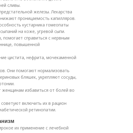
ей сливы.
предстательной железы. Лекарства
понижают проницаемость капилляров.
пособность кустарника гомеопаты
сыпаний на коже, угревой сыпи.
ы, помогает справиться с нервным
оннице, повышенной
ние цистита, нефрита, мочекаменной
ков. Они помогают нормализовать
ериновых бляшек, укрепляют сосуды,
ртонии.
т женщинам избавиться от болей во
 советуют включить их в рацион
иабетической ретинопатии.
анизм
ирокое их применение с лечебной