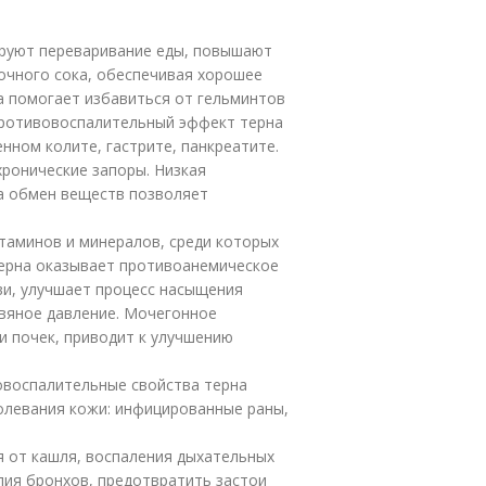
ируют переваривание еды, повышают
очного сока, обеспечивая хорошее
а помогает избавиться от гельминтов
 Противовоспалительный эффект терна
нном колите, гастрите, панкреатите.
хронические запоры. Низкая
на обмен веществ позволяет
таминов и минералов, среди которых
Терна оказывает противоанемическое
ви, улучшает процесс насыщения
овяное давление. Мочегонное
и почек, приводит к улучшению
овоспалительные свойства терна
олевания кожи: инфицированные раны,
я от кашля, воспаления дыхательных
лия бронхов, предотвратить застои