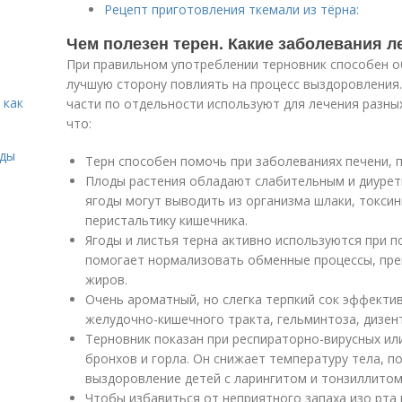
Рецепт приготовления ткемали из тёрна:
Чем полезен терен. Какие заболевания л
При правильном употреблении терновник способен о
лучшую сторону повлиять на процесс выздоровления. 
 как
части по отдельности используют для лечения разны
что:
иды
Терн способен помочь при заболеваниях печени, п
Плоды растения обладают слабительным и диурет
ягоды могут выводить из организма шлаки, токси
перистальтику кишечника.
Ягоды и листья терна активно используются при п
помогает нормализовать обменные процессы, пр
жиров.
Очень ароматный, но слегка терпкий сок эффекти
желудочно-кишечного тракта, гельминтоза, дизен
Терновник показан при респираторно-вирусных и
бронхов и горла. Он снижает температуру тела, п
выздоровление детей с ларингитом и тонзиллитом
Чтобы избавиться от неприятного запаха изо рта 