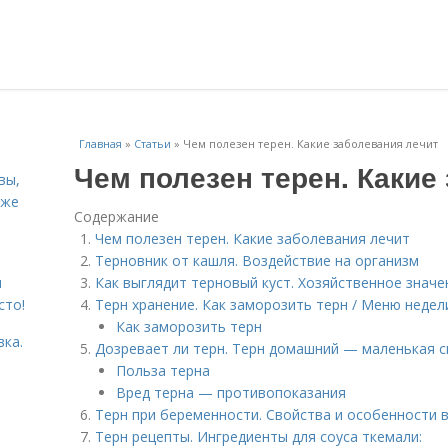
Главная
»
Статьи
»
Чем полезен терен. Какие заболевания лечит
Чем полезен терен. Какие
вы,
кже
Содержание
Чем полезен терен. Какие заболевания лечит
Терновник от кашля. Воздействие на организм
я
Как выглядит терновый куст. Хозяйственное значе
сто!
Терн хранение. Как заморозить терн / Меню недел
Как заморозить терн
вка.
Дозревает ли терн. Терн домашний — маленькая си
Польза терна
Вред терна — противопоказания
Терн при беременности. Свойства и особенности 
Терн рецепты. Ингредиенты для соуса ткемали: