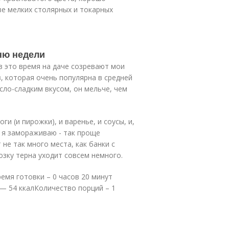
ве мелких столярных и токарных
еню недели
в это время на даче созревают мои
в, которая очень популярна в средней
сло-сладким вкусом, он мельче, чем
и (и пирожки), и варенье, и соусы, и,
а я замораживаю - так проще
не так много места, как банки с
озку терна уходит совсем немного.
емя готовки – 0 часов 20 минут
— 54 ккалКоличество порций – 1