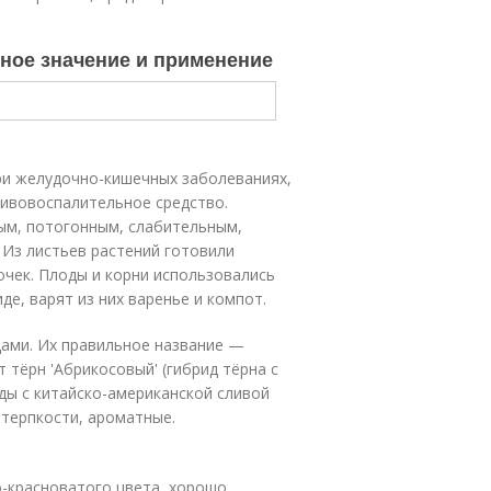
нное значение и применение
ри желудочно-кишечных заболеваниях,
тивовоспалительное средство.
ым, потогонным, слабительным,
 Из листьев растений готовили
очек
. Плоды и корни использовались
де, варят из них варенье и компот.
дами. Их правильное название —
 тёрн 'Абрикосовый' (гибрид тёрна с
ды с китайско-американской сливой
ез терпкости, ароматные.
о-красноватого цвета, хорошо