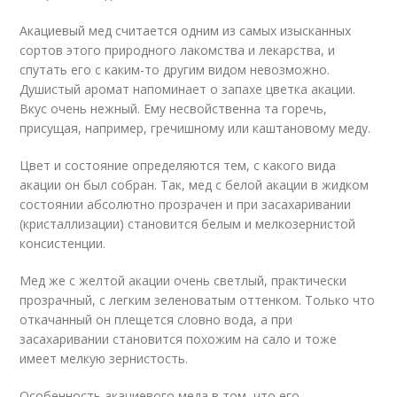
Акациевый мед считается одним из самых изысканных
сортов этого природного лакомства и лекарства, и
спутать его с каким-то другим видом невозможно.
Душистый аромат напоминает о запахе цветка акации.
Вкус очень нежный. Ему несвойственна та горечь,
присущая, например, гречишному или каштановому меду.
Цвет и состояние определяются тем, с какого вида
акации он был собран. Так, мед с белой акации в жидком
состоянии абсолютно прозрачен и при засахаривании
(кристаллизации) становится белым и мелкозернистой
консистенции.
Мед же с желтой акации очень светлый, практически
прозрачный, с легким зеленоватым оттенком. Только что
откачанный он плещется словно вода, а при
засахаривании становится похожим на сало и тоже
имеет мелкую зернистость.
Особенность акациевого меда в том, что его