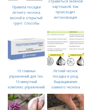
отравиться зеленой
картошкой. Как
Правила посадки
происходит
летнего чеснока
интоксикация
весной в открытый
грунт. Способы
посадки чеснока
10 главных
Летний чеснок
упражнений для тех.
посадка и уход.
10 минутный
Выращивание
комплекс упражнений
озимого чеснока
для тех, у кого нет
времени на спорт