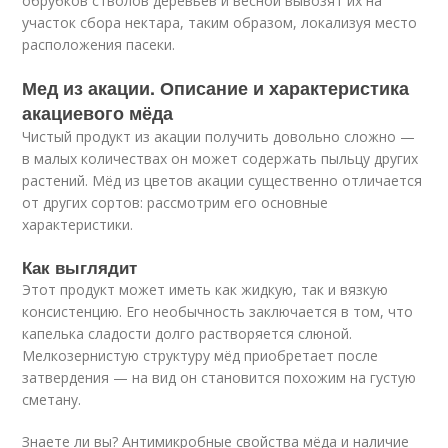
обрубков стволов деревьев и весной вывозят их на
участок сбора нектара, таким образом, локализуя место
расположения пасеки.
Мед из акации. Описание и характеристика
акациевого мёда
Чистый продукт из акации получить довольно сложно —
в малых количествах он может содержать пыльцу других
растений. Мёд из цветов акации существенно отличается
от других сортов: рассмотрим его основные
характеристики.
Как выглядит
Этот продукт может иметь как жидкую, так и вязкую
консистенцию. Его необычность заключается в том, что
капелька сладости долго растворяется слюной.
Мелкозернистую структуру мёд приобретает после
затвердения — на вид он становится похожим на густую
сметану.
Знаете ли вы? Антимикробные свойства мёда и наличие