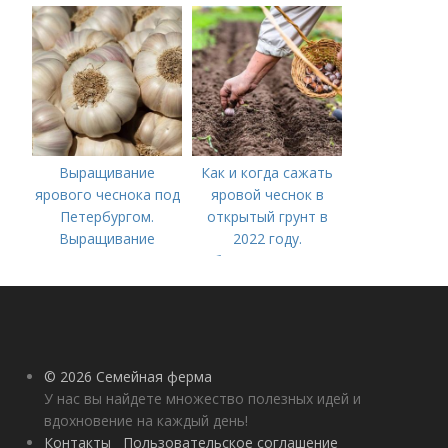
выращивания
грунт
озимого чеснока
Выращивание
Как и когда сажать
ярового чеснока под
яровой чеснок в
Петербургом.
открытый грунт в
Выращивание
2022 году.
ярового чеснока: 7
Добавление статьи в
важных моментов
новую подборку
© 2026 Семейная ферма
У нас вы найдете множество полезных идей и
вдохновение на каждый день!
Контакты
Пользовательское соглашение