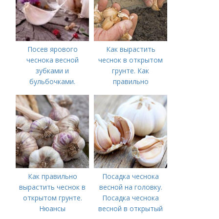
Посев ярового
Как вырастить
чеснока весной
чеснок в открытом
зубками и
грунте. Как
бульбочками.
правильно
Оптимальные сроки
выращивать чеснок в
посадки озимого
открытом грунте
чеснока
Как правильно
Посадка чеснока
вырастить чеснок в
весной на головку.
открытом грунте.
Посадка чеснока
Нюансы
весной в открытый