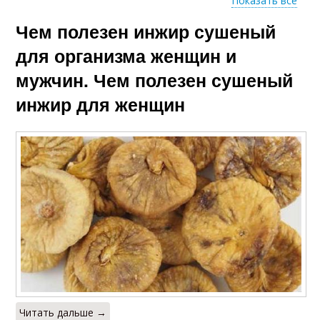
Показать все
Чем полезен инжир сушеный
Инжир при
Свежий инжир
заболеваниях
для организма женщин и
мужчин. Чем полезен сушеный
инжир для женщин
Противопоказания
Зеленый инжир
для женщин
Белый инжир
Желтый инжир
Инжир в кулинарии
Инжир для организма
Читать дальше →