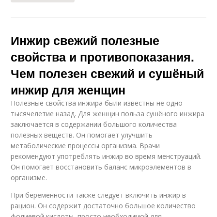
Инжир для мужчин
Инжир при похудении
Инжир свежий полезные
свойства и противопоказания.
Инжир для похудения
Блюда с инжиром
Чем полезен свежий и сушёный
инжир для женщин
Полезные свойства инжира были известны не одно
тысячелетие назад. Для женщин польза сушёного инжира
Инжир во время
Полезные инжиры
заключается в содержании большого количества
полезных веществ. Он помогает улучшить
метаболические процессы организма. Врачи
рекомендуют употреблять инжир во время менструаций.
Он помогает восстановить баланс микроэлементов в
организме.
При беременности также следует включить инжир в
рацион. Он содержит достаточно большое количество
фолиевой кислоты, просто необходимой для