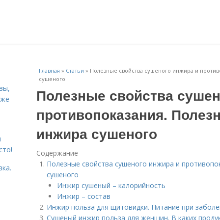
Главная
»
Статьи
»
Полезные свойства сушеного инжира и против
сушеного
вы,
Полезные свойства сушен
кже
противопоказания. Полез
инжира сушеного
я
сто!
Содержание
Полезные свойства сушеного инжира и противопо
вка.
сушеного
Инжир сушеный – калорийность
Инжир – состав
Инжир польза для щитовидки. Питание при забол
Сушеный инжир польза для женщин. В каких проду