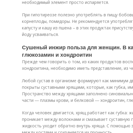
необходимый элемент просто испаряется.
При гипотиреозе полезно употреблять в пищу бобовые
корнеплоды, помидоры. Не рекомендуется употребл
капусту и кашу из пшена – в этих продуктах присутс
йоду усваиваться.
Сушеный инжир польза для женщин. В ка
глюкозамин и хондроитин
Прежде чем говорить о том, из каких продуктов вос
хондроитина, необходимо иметь представление, из че
Любой сустав в организме формируют как минимум д
покрыты суставными хрящами, которые, как губка, и
Пространство между хрящами заполнено синовиально
части ― плазмы крови, и белковой ― хондроитин, гл
Когда человек двигается, хрящ работает как губка: ж
проникает между волокнами и смазывает суставную п
жидкость уходит обратно внутрь хряща. С помощью 
между костями и сохраняется их прочность.