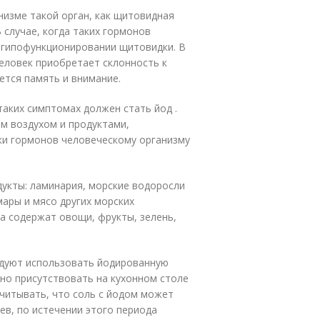
изме такой орган, как щитовидная
 случае, когда таких гормонов
о гипофункционировании щитовидки. В
еловек приобретает склонность к
ется память и внимание.
аких симптомах должен стать йод .
м воздухом и продуктами,
ки гормонов человеческому организму
дукты: ламинария, морские водоросли
ьмары и мясо других морских
а содержат овощи, фрукты, зелень,
ндуют использовать йодированную
но присутствовать на кухонном столе
учитывать, что соль с йодом может
ев, по истечении этого периода