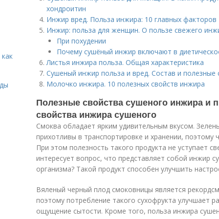
хондроитин
Инжир вред. Польза инжира: 10 главных факторов
Инжир: польза для женщин. О пользе свежего инж
При похудении
Почему сушёный инжир включают в диетическо
 как
Листья инжира польза. Общая характеристика
Сушеный инжир польза и вред. Состав и полезные
Молочко инжира. 10 полезных свойств инжира
иды
Полезные свойства сушеного инжира и 
свойства инжира сушеного
Смоква обладает ярким удивительным вкусом. Зелен
прихотливы в транспортировке и хранении, поэтому 
При этом полезность такого продукта не уступает с
интересует вопрос, что представляет собой инжир су
организма? Такой продукт способен улучшить настро
Вяленый черный плод смоковницы является рекордсм
поэтому потребление такого сухофрукта улучшает ра
ощущение сытости. Кроме того, польза инжира суше