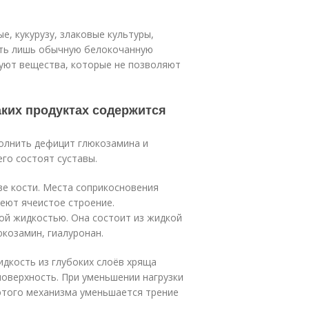
, кукурузу, злаковые культуры,
ять лишь обычную белокочанную
твуют вещества, которые не позволяют
ких продуктах содержится
полнить дефицит глюкозамина и
го состоят суставы.
ве кости. Места соприкосновения
меют ячеистое строение.
й жидкостью. Она состоит из жидкой
юкозамин, гиалуронан.
идкость из глубоких слоёв хряща
оверхность. При уменьшении нагрузки
этого механизма уменьшается трение