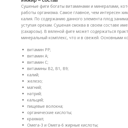
Сушеные фиги богаты витаминами и минералами, ко
работы организма. Самое главное, чем интересен хи
калия. По содержанию данного элемента плод занима
уступая орехам. Сушеная смоква в своем составе им
(сахарозы). В вяленой фиге может содержаться прак
минеральный комплекс, что и в свежей. Основными к
витамин РР;
витамин А;
витамин С;
витамины В2, В1, В9;
калий;
железо;
магний;
натрий;
кальций;
пищевые волокна;
органические кислоты;
крахмал;
Омега-3 и Омега-6 жирные кислоты;