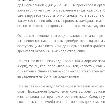
Для нормальной функции обменных процессов в орган
железа , синтезирует определенные виды гормонов. В
синтезируется недостаточно, специалисты говорят 
таком состоянии обменные процессы замедляются, ч
полноте. Кожные покровы становятся сухими, ухудша
Основным компонентом рационального питания при т
Это вещество наш организм приобретает с вдыхаемы
поступающими с питанием. Для нормальной выработ
требуется около 140 мкг йода ежедневно.
Наилучшие источники йода – это рыба и морские про
(нори), тунец, крабовое мясо, минтай, креветки, кал
обитателей. Значительное количество этого элемент
выращенные на богатой йодом почве.
При выраженном недостатке йода в питании рекоме
соль. Насыщенная йодом, такая соль должна постоян
и использоваться при приготовлении пищи. Следует 
сохранять свои лечебные свойства лишь до 4-х месяц