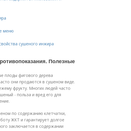
ира
е меню
 свойства сушеного инжира
противопоказания. Полезные
ые плоды фигового дерева
часто они продаются в сушеном виде.
вежему фрукту. Многих людей часто
шеный - польза и вред его для
ение.
еном по содержанию клетчатки,
боту ЖКТ и гарантирует долгое
ного заключается в содержании