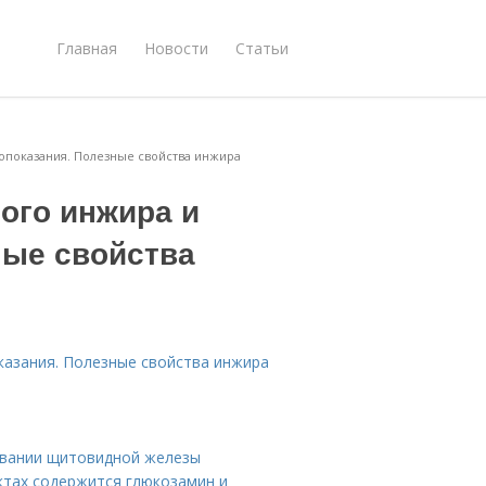
Главная
Новости
Статьи
опоказания. Полезные свойства инжира
ого инжира и
ные свойства
казания. Полезные свойства инжира
евании щитовидной железы
ктах содержится глюкозамин и