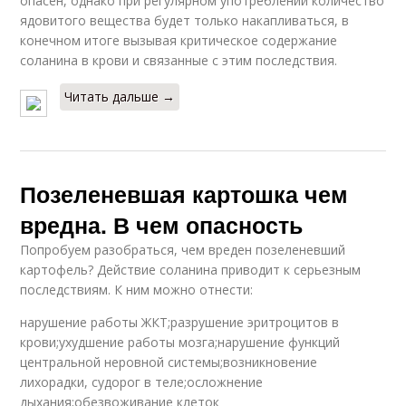
опасен, однако при регулярном употреблении количество
ядовитого вещества будет только накапливаться, в
конечном итоге вызывая критическое содержание
соланина в крови и связанные с этим последствия.
Читать дальше →
Позеленевшая картошка чем
вредна. В чем опасность
Попробуем разобраться, чем вреден позеленевший
картофель? Действие соланина приводит к серьезным
последствиям. К ним можно отнести:
нарушение работы ЖКТ;разрушение эритроцитов в
крови;ухудшение работы мозга;нарушение функций
центральной неровной системы;возникновение
лихорадки, судорог в теле;осложнение
дыхания;обезвоживание клеток