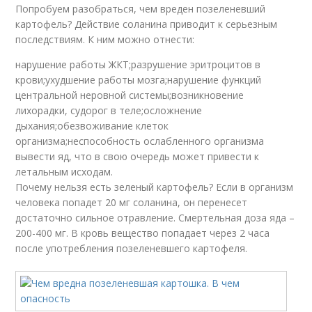
Попробуем разобраться, чем вреден позеленевший
картофель? Действие соланина приводит к серьезным
последствиям. К ним можно отнести:
нарушение работы ЖКТ;разрушение эритроцитов в
крови;ухудшение работы мозга;нарушение функций
центральной неровной системы;возникновение
лихорадки, судорог в теле;осложнение
дыхания;обезвоживание клеток
организма;неспособность ослабленного организма
вывести яд, что в свою очередь может привести к
летальным исходам.
Почему нельзя есть зеленый картофель? Если в организм
человека попадет 20 мг соланина, он перенесет
достаточно сильное отравление. Смертельная доза яда –
200-400 мг. В кровь вещество попадает через 2 часа
после употребления позеленевшего картофеля.