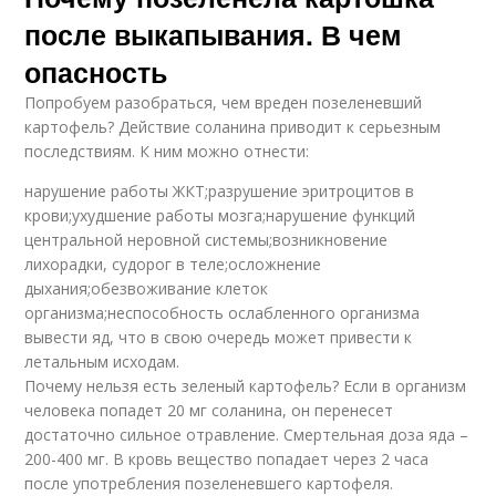
после выкапывания. В чем
опасность
Попробуем разобраться, чем вреден позеленевший
картофель? Действие соланина приводит к серьезным
последствиям. К ним можно отнести:
нарушение работы ЖКТ;разрушение эритроцитов в
крови;ухудшение работы мозга;нарушение функций
центральной неровной системы;возникновение
лихорадки, судорог в теле;осложнение
дыхания;обезвоживание клеток
организма;неспособность ослабленного организма
вывести яд, что в свою очередь может привести к
летальным исходам.
Почему нельзя есть зеленый картофель? Если в организм
человека попадет 20 мг соланина, он перенесет
достаточно сильное отравление. Смертельная доза яда –
200-400 мг. В кровь вещество попадает через 2 часа
после употребления позеленевшего картофеля.