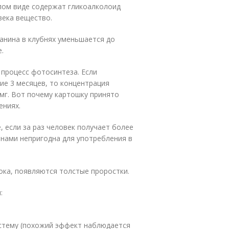
лом виде содержат гликоалколоид
века вещество.
анина в клубнях уменьшается до
.
 процесс фотосинтеза. Если
ие 3 месяцев, то концентрация
0 мг. Вот почему картошку принято
ениях.
 если за раз человек получает более
тнами непригодна для употребления в
ока, появляются толстые проростки.
:
истему (похожий эффект наблюдается