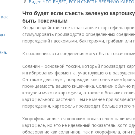
Видео ЧТО БУДЕТ, ЕСЛИ СЪЕСТЬ ЗЕЛЕНУЮ КАРТ
Что будет если съесть зеленую картошк
 как
быть токсичным
Когда воздействие света заставляет картофель про
стимулировать производство определенных соедине
иды
повреждений насекомыми, бактериями, грибами или
вка.
К сожалению, эти соединения могут быть токсичными
Соланин – основной токсин, который производит кар
ингибирования фермента, участвующего в разрушени
Он также действует, повреждая клеточные мембраны
проницаемость вашего кишечника. Соланин обычно пр
кожуре и мякоти картофеля, а также в больших колич
картофельного растения. Тем не менее при воздейст
повреждения, картофель производит больше этого т
Хлорофилл является хорошим показателем наличия в
картофеле, но это не идеальный показатель. Хотя од
образование как соланинов, так и хлорофилла, они п