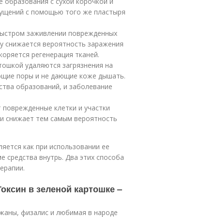
 образования с сухой корочкой и
щущений с помощью того же пластыря
быстром заживлении поврежденных
му снижается вероятность заражения
коряется регенерация тканей.
ошкой удаляются загрязнения на
ающие поры и не дающие коже дышать.
ства образований, и заболевание
 поврежденные клетки и участки
 и снижает тем самым вероятность
яется как при использовании ее
е средства внутрь. Два этих способа
ерапии.
Токсин в зеленой картошке –
жаны, физалис и любимая в народе