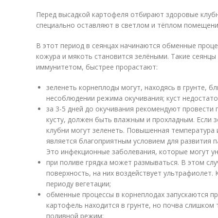
Перед высадкой картофеля отбирают здоровые клубн
специально оставляют в светлом и тёплом помещени
В этот период в сеянцах начинаются обменные проце
кожура и мякоть становится зелёными. Такие сеянц
иммунитетом, быстрее прорастают:
зеленеть корнеплоды могут, находясь в грунте, бл
несоблюдении режима окучивания; куст недостат
за 3-5 дней до окучивания рекомендуют провести 
кусту, должен быть влажным и прохладным. Если з
клубни могут зеленеть. Повышенная температура
является благоприятным условием для развития п
Это инфекционные заболевания, которые могут у
при поливе грядка может размываться. В этом сл
поверхность, на них воздействует ультрафиолет.
периоду вегетации;
обменные процессы в корнеплодах запускаются при
картофель находится в грунте, но почва слишком
поливной режим;