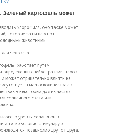
ОШКУ
у. Зеленый картофель может
изводить хлорофилл, оно также может
ний, которые защищают от
 голодными животными.
 для человека.
тофель, работает путем
и определенных нейротрансмиттеров.
 и может отрицательно влиять на
исутствует в малых количествах в
ествах в некоторых других частях
вии солнечного света или
оксина.
ысокого уровня соланинов в
ни и те же условия стимулируют
роизводятся независимо друг от друга.