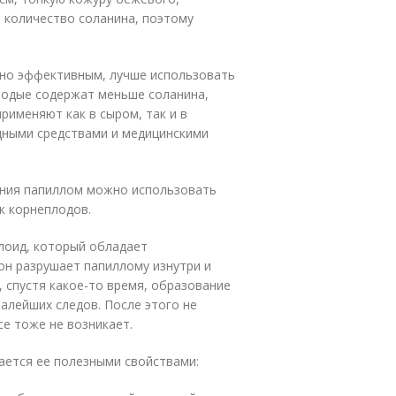
 количество соланина, поэтому
но эффективным, лучше использовать
лодые содержат меньше соланина,
рименяют как в сыром, так и в
дными средствами и медицинскими
ания папиллом можно использовать
к корнеплодов.
лоид, который обладает
он разрушает папиллому изнутри и
, спустя какое-то время, образование
алейших следов. После этого не
е тоже не возникает.
ается ее полезными свойствами: