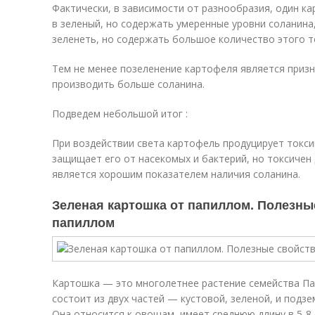
Фактически, в зависимости от разнообразия, один 
в зеленый, но содержать умеренные уровни соланина
зеленеть, но содержать большое количество этого т
Тем не менее позеленение картофеля является призн
производить больше соланина.
Подведем небольшой итог :
При воздействии света картофель продуцирует токси
защищает его от насекомых и бактерий, но токсичен
является хорошим показателем наличия соланина.
Зеленая картошка от папиллом. Полезны
папиллом
Картошка — это многолетнее растение семейства Па
состоит из двух частей — кустовой, зеленой, и подз
Она относится к овощам, имеет среднюю длину в 5-8