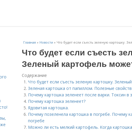
Главная
»
Новости
»
Что будет если съесть зеленую картошку. З
Что будет если съесть зе
Зеленый картофель може
Содержание
ого
Что будет если съесть зеленую картошку. Зелен
Зеленая картошка от папиллом. Полезные свойст
Почему картошка зеленеет после варки. Токсин в 
я
Почему картошка зеленеет?
сто!
Ядовитая картошка.
Почему позеленела картошка в погребе. Почему к
вы,
погребе
кже
Можно ли есть мелкий картофель. Когда картошка