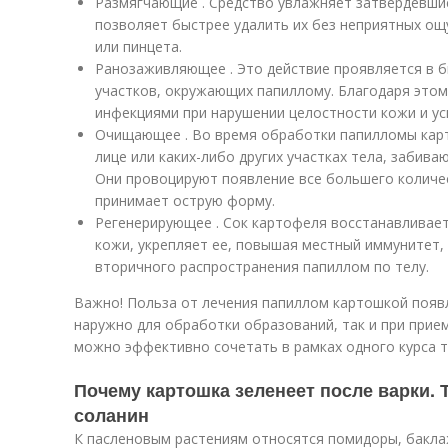
Размягчающие . Средство увлажняет затвердевшие
позволяет быстрее удалить их без неприятных о
или пинцета.
Ранозаживляющее . Это действие проявляется в 
участков, окружающих папиллому. Благодаря это
инфекциями при нарушении целостности кожи и ус
Очищающее . Во время обработки папилломы карт
лице или каких-либо других участках тела, забив
Они провоцируют появление все большего количе
принимает острую форму.
Регенерирующее . Сок картофеля восстанавливает
кожи, укрепляет ее, повышая местный иммунитет,
вторичного распространения папиллом по телу.
Важно! Польза от лечения папиллом картошкой появл
наружно для обработки образований, так и при прием
можно эффективно сочетать в рамках одного курса т
Почему картошка зеленеет после варки. 
соланин
К пасленовым растениям относятся помидоры, бакла