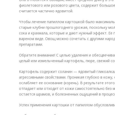
фиолетового или розового цвета, содержит большое
считается частично ядовитой.
Чтобы лечение папиллом картошкой было максималь
старые клубни прошлогоднего урожая, поскольку мо
сока и крахмала, которые и дают нужный эффект. Ее п
вареном виде. Овощ можно сочетать с другими наро
препаратами.
Обратите внимание! С целью удаления и обесцвечив
целый или измельченный картофель, пюре, свежий со
Картофель содержит соланин — ядовитый гликоалка
агрессивными свойствами. Проникая глубоко в кожу, 
ослабляет ее основание (корень). В результате этого
отпадает или отходит от кожи самостоятельно без м
остается шрамов, и болезненных ощущений в процесс
Успех применения картошки от папиллом обусловлив