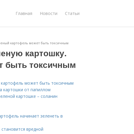
Главная
Новости
Статьи
еленый картофель может быть токсичным
леную картошку.
т быть токсичным
ый картофель может быть токсичным
ва картошки от папиллом
зеленой картошке – соланин
артофель начинает зеленеть в
 становится вредной