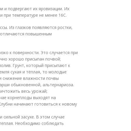
и и подвергают их яровизации. Их
и при температуре не менее 16
С.
ссы. Из глазков появляются ростки,
ы отличаются повышенным
изко к поверхности. Это случается при
очно хорошо присыпан почвой;
полив. Грунт, который присыпают к
емля сухая и тёплая, то молодые
 и снижение влажности почвы
арши обыкновенной, альтернариоза.
ничтожить весь урожай;
учае корнеплоды выходят на
 Клубни начинают готовиться к новому
 сильной засухе. В этом случае
 тёплая. Необходимо соблюдать