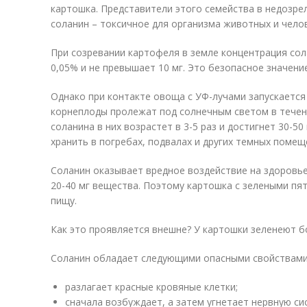
картошка. Представители этого семейства в недозре
соланин – токсичное для организма животных и чело
При созревании картофеля в земле концентрация сол
0,05% и не превышает 10 мг. Это безопасное значение
Однако при контакте овоща с УФ-лучами запускается
корнеплоды пролежат под солнечным светом в течен
соланина в них возрастет в 3-5 раз и достигнет 30-5
хранить в погребах, подвалах и других темных помещ
Соланин оказывает вредное воздействие на здоровье,
20-40 мг вещества. Поэтому картошка с зелеными пя
пищу.
Как это проявляется внешне? У картошки зеленеют б
Соланин обладает следующими опасными свойствами
разлагает красные кровяные клетки;
сначала возбуждает, а затем угнетает нервную с