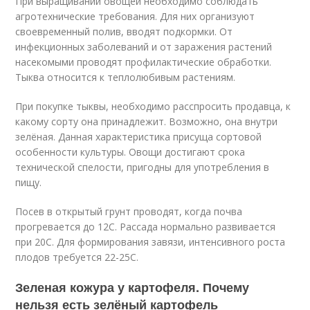
При выращивании овощей необходимо соблюдать
агротехнические требования. Для них организуют
своевременный полив, вводят подкормки. От
инфекционных заболеваний и от заражения растений
насекомыми проводят профилактические обработки.
Тыква относится к теплолюбивым растениям.
При покупке тыквы, необходимо расспросить продавца, к
какому сорту она принадлежит. Возможно, она внутри
зелёная. Данная характеристика присуща сортовой
особенности культуры. Овощи достигают срока
технической спелости, пригодны для употребления в
пищу.
Посев в открытый грунт проводят, когда почва
прогревается до 12
С. Рассада нормально развивается
при 20
С. Для формирования завязи, интенсивного роста
плодов требуется 22-25
С.
Зеленая кожура у картофеля. Почему
нельзя есть зелёный картофель