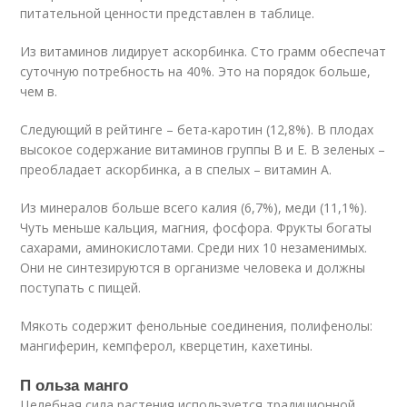
питательной ценности представлен в таблице.
Из витаминов лидирует аскорбинка. Сто грамм обеспечат
суточную потребность на 40%. Это на порядок больше,
чем в.
Следующий в рейтинге – бета-каротин (12,8%). В плодах
высокое содержание витаминов группы B и E. В зеленых –
преобладает аскорбинка, а в спелых – витамин A.
Из минералов больше всего калия (6,7%), меди (11,1%).
Чуть меньше кальция, магния, фосфора. Фрукты богаты
сахарами, аминокислотами. Среди них 10 незаменимых.
Они не синтезируются в организме человека и должны
поступать с пищей.
Мякоть содержит фенольные соединения, полифенолы:
мангиферин, кемпферол, кверцетин, кахетины.
П ольза манго
Целебная сила растения используется традиционной