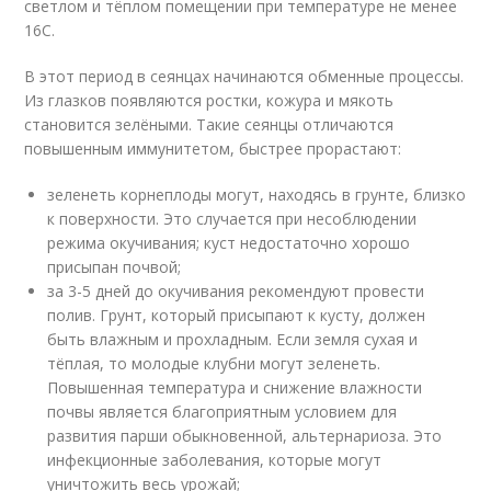
светлом и тёплом помещении при температуре не менее
16
С.
В этот период в сеянцах начинаются обменные процессы.
Из глазков появляются ростки, кожура и мякоть
становится зелёными. Такие сеянцы отличаются
повышенным иммунитетом, быстрее прорастают:
зеленеть корнеплоды могут, находясь в грунте, близко
к поверхности. Это случается при несоблюдении
режима окучивания; куст недостаточно хорошо
присыпан почвой;
за 3-5 дней до окучивания рекомендуют провести
полив. Грунт, который присыпают к кусту, должен
быть влажным и прохладным. Если земля сухая и
тёплая, то молодые клубни могут зеленеть.
Повышенная температура и снижение влажности
почвы является благоприятным условием для
развития парши обыкновенной, альтернариоза. Это
инфекционные заболевания, которые могут
уничтожить весь урожай;