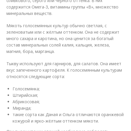
оливкового, серого или чёрного оттенка. В них
содержится Омега-3, витамины группы «В», множество
минеральных веществ.
Мякоть голосемянных культур обычно светлая, с
зеленоватым или с жёлтым оттенком. Она не содержит
много сахара и каротина, но она ценится за богатый
состав минеральных солей калия, кальция, железа,
магния, бора, марганца.
Тыкву используют для гарниров, для салатов. Она имеет
вкус запеченного картофеля. К голосемянным культурам
относятся следующие сорта:
Голосемянка;
Штирийская;
Абрикосовая;
Миранда;
такие сорта как Даная и Ольга отличаются оранжевой
кожурой и ярко-жёлтым оттенком мякоти.