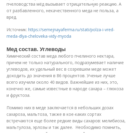
пчеловодства мёд вызывает отрицательную реакцию. А
от разбавленного, некачественного меда не польза, а
вред.
Источник:
https://semejnayaferma.ru/stati/polza-i-vred-
meda-dlya-cheloveka-vidy-myoda
Мед состав. Углеводы
Химический состав меда любого пчелиного нектара,
причем не только натурального, подразумевает наличие
углеводов, их удельный вес в созревшем меде может
доходить до значения в 86 процентов. Ученые лучше
всего изучили около 40 видов. Важнейшие из них, это,
конечно же, самые известные в народе сахара – глюкоза
и фруктоза.
Помимо них в меде заключается в небольших дозах
сахароза, мальтоза, также в кое-каких сортах
встречаются еще более редкие виды сахаров: мелибиоза,
мальтулоза, эрлозы и так далее. Необходимо помнить,