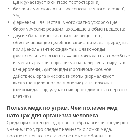
цинк (участвует в синтезе тестостерона);
белки и аминокислоты – их совсем немного, около 0,
3%;
ферменты – вещества, многократно ускоряющие
биохимические реакции, входящие в обмен веществ;
другие биологически активные вещества ,
обеспечивающие целебные свойства меда: природные
полифенолы (антиоксиданты), флавоноиды
(растительные пигменты — антиоксиданты, способные
изменять реакцию организма на аллергены, вирусы и
канцерогены), фитонциды (противомикробное
действие), органические кислоты (нормализуют
кислотно-щелочное равновесие), ацетилхолин
(нейромедиатор, улучающий проводимость в нервных
клетках).
Польза меда по утрам. Чем полезен мёд
натощак для организма человека
Среди приверженцев здорового образа жизни популярно
мнение, что утро следует начинать с ложки мёда.
Соответственно, тех, кто ещё не испробовал эти