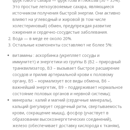
фруктового сахара — фруктозы и глюкозы (30 – 35%).
Это простые легкоусвояемые сахара, являющиеся
источником получения быстрой энергии. Они активно
влияют на углеводный и жировой (в том числе
холестериновый) обмен, предупреждая развитие
ожирения и сердечно-сосудистые заболевания.
Вода — в меде ее около 20%.
Остальные компоненты составляют не более 5%:
витамины : аскорбинка (укрепляет сосуды и
иммунитет) и энергетики из группы В (В2 – природный
транквилизатор, В3 – вызывает быстрое расширение
сосудов и прилив артериальной крови к половому
органу, В5 – нормализует все виды обмена, В6 –
важнейший энергетик, В9 – поддерживает нормальное
состояние половых органов и нервной системы);
минералы : калий и магний (сердечные минералы),
кальций (регулирует сердечный ритм, свертываемость
крови, сокращение мышц), фосфор (участвует в
образовании высокоэнергетических соединений),
железо (обеспечивает доставку кислорода к тканям),