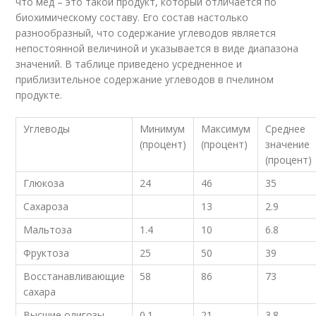
что мед – это такой продукт, который отличается по
биохимическому составу. Его состав настолько
разнообразный, что содержание углеводов является
непостоянной величиной и указывается в виде диапазона
значений. В таблице приведено усредненное и
приблизительное содержание углеводов в пчелином
продукте.
Углеводы
Минимум
Максимум
Среднее
(процент)
(процент)
значение
(процент)
Глюкоза
24
46
35
Сахароза
13
2.9
Мальтоза
1.4
10
6.8
Фруктоза
25
50
39
Восстанавливающие
58
86
73
сахара
Высшие олигозы
0.1
21
3.8