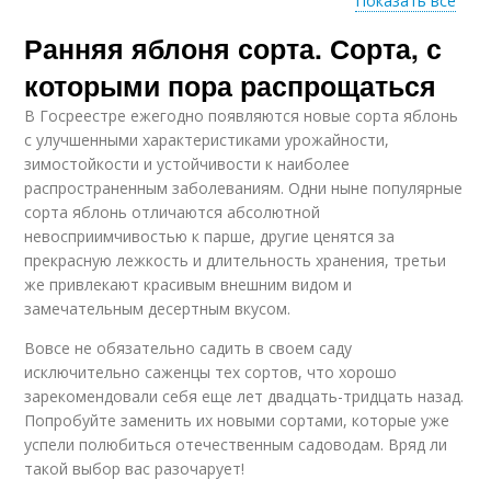
Показать все
Ранняя яблоня сорта. Сорта, с
Яблоки в
Летние яблони
подмосковье
которыми пора распрощаться
В Госреестре ежегодно появляются новые сорта яблонь
с улучшенными характеристиками урожайности,
Яблони для северо
зимостойкости и устойчивости к наиболее
Низкорослые яблони
запада
распространенным заболеваниям. Одни ныне популярные
сорта яблонь отличаются абсолютной
невосприимчивостью к парше, другие ценятся за
прекрасную лежкость и длительность хранения, третьи
Яблони для
же привлекают красивым внешним видом и
ленинградской
замечательным десертным вкусом.
области
Вовсе не обязательно садить в своем саду
исключительно саженцы тех сортов, что хорошо
зарекомендовали себя еще лет двадцать-тридцать назад.
Попробуйте заменить их новыми сортами, которые уже
успели полюбиться отечественным садоводам. Вряд ли
такой выбор вас разочарует!