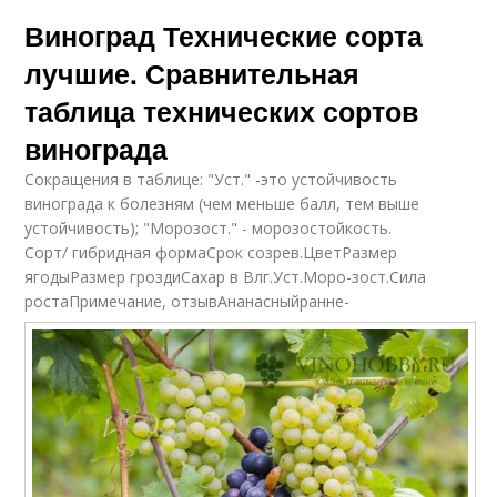
Виноград Технические сорта
лучшие. Сравнительная
таблица технических сортов
винограда
Сокращения в таблице: "Уст." -это устойчивость
винограда к болезням (чем меньше балл, тем выше
устойчивость); "Морозост." - морозостойкость.
Сорт/ гибридная формаСрок созрев.ЦветРазмер
ягодыРазмер гроздиСахар в Влг.Уст.Моро-зост.Сила
ростаПримечание, отзывАнанасныйранне-