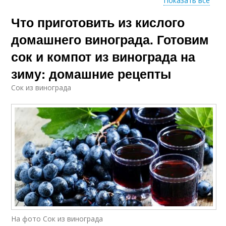
Показать все
Что приготовить из кислого
Виноград с
Виноград на зиму
косточками
домашнего винограда. Готовим
сок и компот из винограда на
зиму: домашние рецепты
Варение из кислого
Желе из кислого
винограда
винограда
Сок из винограда
Пирог с кислым
Сок из кислого
виноградом
винограда
Джемы из кислого
Джемы из винограда
винограда
На фото Сок из винограда