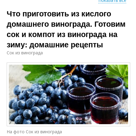
Показать все
Что приготовить из кислого
Виноград с
Виноград на зиму
косточками
домашнего винограда. Готовим
сок и компот из винограда на
зиму: домашние рецепты
Варение из кислого
Желе из кислого
винограда
винограда
Сок из винограда
Пирог с кислым
Джемы из кислого
виноградом
винограда
Виноград без
Джемы из винограда
косточек
На фото Сок из винограда