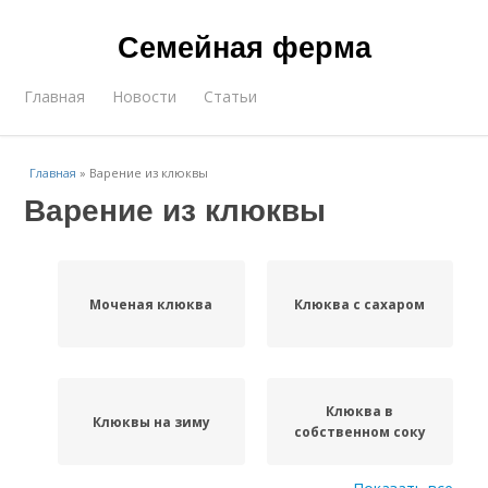
Семейная ферма
Главная
Новости
Статьи
Главная
»
Варение из клюквы
Варение из клюквы
Моченая клюква
Клюква с сахаром
Клюква в
Клюквы на зиму
собственном соку