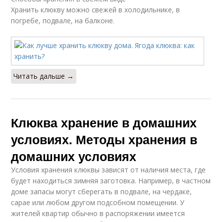
Хранить клюкву можно свежей в холодильнике, в
Сырая клюква
Клюквы с сахаром
погребе, подвале, на балконе.
Клюква под сахарной
Клюква с медом
пробкой
Читать дальше →
Клюква хранение в домашних
Мороженная клюква
Рецепты из клюквы
условиях. Методы хранения в
домашних условиях
Условия хранения клюквы зависят от наличия места, где
Рецепты из
Целая клюква
будет находиться зимняя заготовка. Например, в частном
протертой клюквы
доме запасы могут сберегать в подвале, на чердаке,
сарае или любом другом подсобном помещении. У
жителей квартир обычно в распоряжении имеется