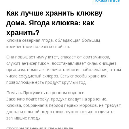
Показать все
Как лучше хранить клюкву
Заготовки из клюквы
Клюква на зиму
дома. Ягода клюква: как
хранить?
Клюква северная ягода, обладающая большим
Клюквы в домашних
Клюква в сахаре
количеством полезных свойств.
условиях
Она повышает иммунитет, спасает от авитаминоза,
служит антисептиком, восстанавливает силы, очищает
организм, помогает излечить многие заболевания, в том
Клюква в домашних
числе сосудистый склероз. Есть способы хранения,
Пюре из клюквы
условиях
позволяющие есть продукт круглый год.
Помыть.Просушить на ровном подносе.
Закончив подготовку, продукт кладут на хранение.
Клюква, собранная в период первых морозов, не требует
Соус из клюквы
Протертая клюква
дополнительной подготовки, нужно только отделить
загнившие плоды.
Способы хранения в свежем виде