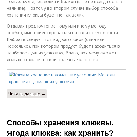
только кухня, кладовка и балкон (и те не всегда есть в
Клюква в свежем
Клюквы с мёдом
виде
наличие). Поэтому во втором случае выбор способа
хранения клюквы будет не так велик.
Отдавая предпочтение тому или иному методу,
необходимо ориентироваться на свои возможности.
Консервированная
Сушеная клюква
Выбрать следует тот вид заготовок (один или
клюква
несколько), при котором продукт будет находиться в
наиболее лучших условиях, благодаря чему сможет
дольше сохранить свои полезные качества.
Клюквы для
Сырое варение
организма
Читать дальше →
Морс из клюквы
Морс с клюквой
Способы хранения клюквы.
Ягода клюква: как хранить?
Клюква с водой
Клюквы при простуде