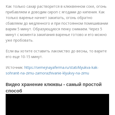
Как только сахар растворится в клюквенном соке, огонь
прибавляем и доводим сироп с ягодами до кипения. Как
только варенье начнет закипать, огонь обратно
сбавляем до медленного и при постоянном помешивании
варим 5 минут. Образующуюся пенку снимаем. Через 5
минут с момента закипания варенье готово и его можно
уже пробовать.
Если вы хотите оставить лакомство до весны, то варите
его еще 10-15 минут.
Источник:
https://semejnayaferma.ru/stati/klyukva-kak-
sohranit-na-zimu-zamorazhivanie-klyukvy-na-zimu
Видео хранение клюквы - самый простой
способ