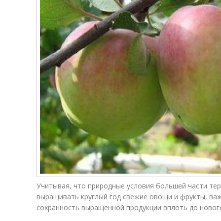
Учитывая, что природные условия большей части те
выращивать круглый год свежие овощи и фрукты, ва
сохранность выращенной продукции вплоть до новог