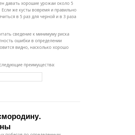
ен давать хорошие урожаи около 5
 Если же кусты вовремя и правильно
иться в 5 раз для черной и в 3 раза
тать сведение к минимуму риска
тность ошибки в определении
новится видно, насколько хорошо
 следующие преимущества:
 смородину.
ины
ых побегов по определенным