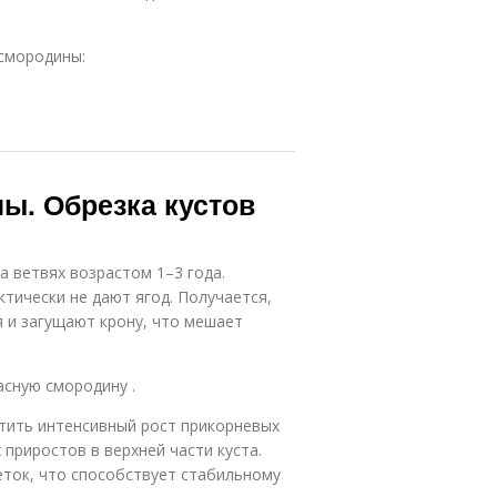
 смородины:
ы. Обрезка кустов
 ветвях возрастом 1–3 года.
ктически не дают ягод. Получается,
я и загущают крону, что мешает
асную смородину .
тить интенсивный рост прикорневых
приростов в верхней части куста.
еток, что способствует стабильному