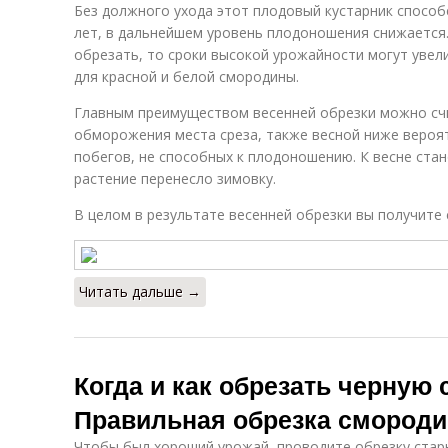
Без должного ухода этот плодовый кустарник способ
лет, в дальнейшем уровень плодоношения снижается.
обрезать, то сроки высокой урожайности могут увелич
для красной и белой смородины.
Главным преимуществом весенней обрезки можно счи
обморожения места среза, также весной ниже вероя
побегов, не способных к плодоношению. К весне ста
растение перенесло зимовку.
В целом в результате весенней обрезки вы получите
Читать дальше →
Когда и как обрезать черную
Правильная обрезка смород
Чтобы был хороший урожай, проводите обрезку стар