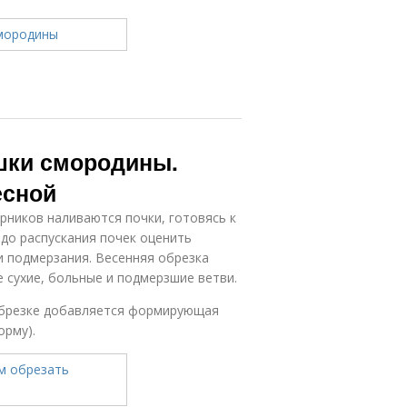
ушки смородины.
есной
арников наливаются почки, готовясь к
до распускания почек оценить
и подмерзания. Весенняя обрезка
 сухие, больные и подмерзшие ветви.
 обрезке добавляется формирующая
орму).