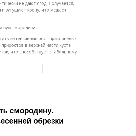
ктически не дают ягод. Получается,
я и загущают крону, что мешает
асную смородину .
тить интенсивный рост прикорневых
приростов в верхней части куста.
еток, что способствует стабильному
ать смородину.
весенней обрезки