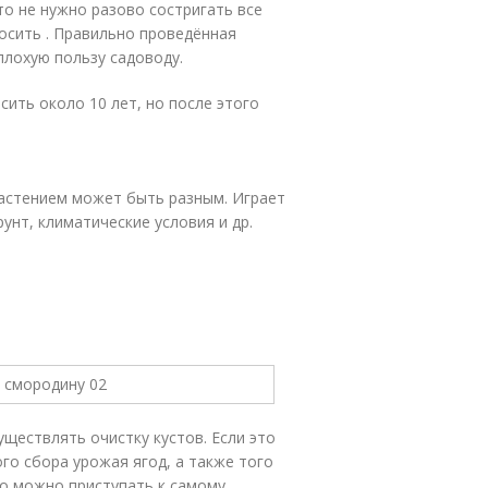
то не нужно разово состригать все
осить . Правильно проведённая
плохую пользу садоводу.
осить около 10 лет, но после этого
 растением может быть разным. Играет
унт, климатические условия и др.
уществлять очистку кустов. Если это
го сбора урожая ягод, а также того
ого можно приступать к самому