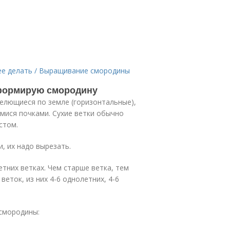
 ее делать / Выращивание смородины
 формирую смородину
елющиеся по земле (горизонтальные),
имися почками. Сухие ветки обычно
стом.
, их надо вырезать.
етних ветках. Чем старше ветка, тем
веток, из них 4-6 однолетних, 4-6
 смородины: