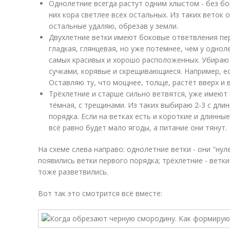
Однолетние всегда растут одним хлыстом - без бо
них кора светлее всех остальных. Из таких веток 
остальные удаляю, обрезав у земли.
Двухлетние ветки имеют боковые ответвления перв
гладкая, глянцевая, но уже потемнее, чем у однол
самых красивых и хорошо расположенных. Убираю
сучками, корявые и скрещивающиеся. Например, ес
Оставляю ту, что мощнее, толще, растёт вверх и в 
Трёхлетние и старше сильно ветвятся, уже имеют п
тёмная, с трещинами. Из таких выбираю 2-3 с дли
порядка. Если на ветках есть и короткие и длинные
всё равно будет мало ягоды, а питание они тянут.
На схеме слева направо: однолетние ветки - они "нул
появились ветки первого порядка; трёхлетние - ветк
тоже разветвились.
Вот так это смотрится всё вместе: