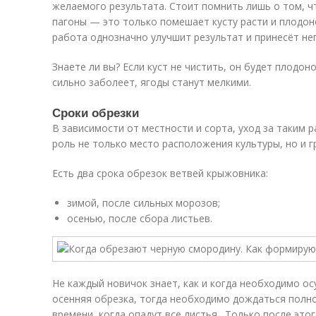
желаемого результата. Стоит помнить лишь о том, ч
пагоны — это только помешает кусту расти и плодон
работа однозначно улучшит результат и принесёт не
Знаете ли вы? Если куст не чистить, он будет плодон
сильно заболеет, ягоды станут мелкими.
Сроки обрезки
В зависимости от местности и сорта, уход за таким
роль не только место расположения культуры, но и гр
Есть два срока обрезок ветвей крыжовника:
зимой, после сильных морозов;
осенью, после сбора листьев.
Не каждый новичок знает, как и когда необходимо ос
осенняя обрезка, тогда необходимо дождаться полно
времени, когда опадут все листья . Только после эт