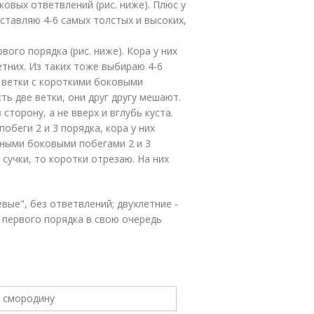
ковых ответвлений (рис. ниже). Плюс у
оставляю 4-6 самых толстых и высоких,
ого порядка (рис. ниже). Кора у них
етних. Из таких тоже выбираю 4-6
 ветки с короткими боковыми
ть две ветки, они друг другу мешают.
сторону, а не вверх и вглубь куста.
обеги 2 и 3 порядка, кора у них
нными боковыми побегами 2 и 3
 сучки, то коротки отрезаю. На них
евые", без ответвлений; двухлетние -
и первого порядка в свою очередь