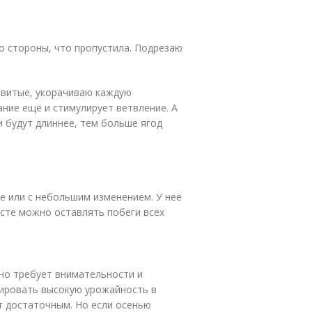
о стороны, что пропустила. Подрезаю
звитые, укорачиваю каждую
ание ещё и стимулирует ветвление. А
и будут длиннее, тем больше ягод
 или с небольшим изменением. У неё
усте можно оставлять побеги всех
 но требует внимательности и
ировать высокую урожайность в
т достаточным. Но если осенью