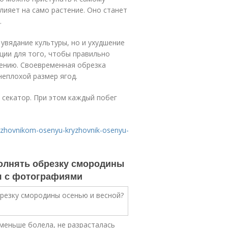
лияет на само растение. Оно станет
.
увядание культуры, но и ухудшение
ции для того, чтобы правильно
тению. Своевременная обрезка
неплохой размер ягод.
 секатор. При этом каждый побег
kryzhovnikom-osenyu-kryzhovnik-osenyu-
полнять обрезку смородины
я с фотографиями
меньше болела, не разрасталась