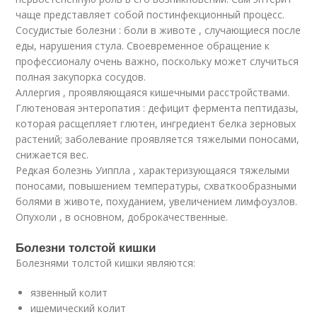
чаще представляет собой постинфекционный процесс.
Сосудистые болезни : боли в животе , случающиеся после
еды, нарушения стула. Своевременное обращение к
профессионалу очень важно, поскольку может случиться
полная закупорка сосудов.
Аллергия , проявляющаяся кишечными расстройствами.
Глютеновая энтеропатия : дефицит фермента пептидазы,
которая расщепляет глютен, ингредиент белка зерновых
растений; заболевание проявляется тяжелыми поносами,
снижается вес.
Редкая болезнь Уиппла , характеризующаяся тяжелыми
поносами, повышением температуры, схваткообразными
болями в животе, похуданием, увеличением лимфоузлов.
Опухоли , в основном, доброкачественные.
Болезни толстой кишки
Болезнями толстой кишки являются:
язвенный колит
ишемический колит