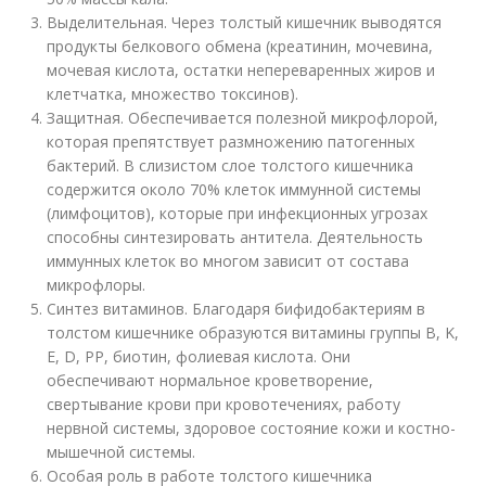
Выделительная. Через толстый кишечник выводятся
продукты белкового обмена (креатинин, мочевина,
мочевая кислота, остатки непереваренных жиров и
клетчатка, множество токсинов).
Защитная. Обеспечивается полезной микрофлорой,
которая препятствует размножению патогенных
бактерий. В слизистом слое толстого кишечника
содержится около 70% клеток иммунной системы
(лимфоцитов), которые при инфекционных угрозах
способны синтезировать антитела. Деятельность
иммунных клеток во многом зависит от состава
микрофлоры.
Синтез витаминов. Благодаря бифидобактериям в
толстом кишечнике образуются витамины группы B, K,
E, D, PP, биотин, фолиевая кислота. Они
обеспечивают нормальное кроветворение,
свертывание крови при кровотечениях, работу
нервной системы, здоровое состояние кожи и костно-
мышечной системы.
Особая роль в работе толстого кишечника