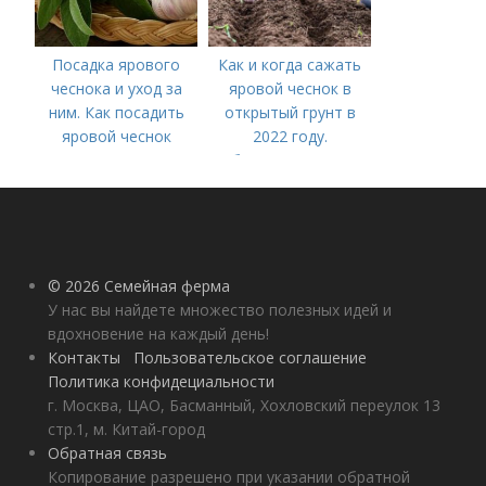
Посадка ярового
Как и когда сажать
чеснока и уход за
яровой чеснок в
ним. Как посадить
открытый грунт в
яровой чеснок
2022 году.
Добавление статьи в
новую подборку
© 2026 Семейная ферма
У нас вы найдете множество полезных идей и
вдохновение на каждый день!
Контакты
Пользовательское соглашение
Политика конфидециальности
г. Москва, ЦАО, Басманный, Хохловский переулок 13
стр.1, м. Китай-город
Обратная связь
Копирование разрешено при указании обратной