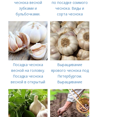
чеснока весной
по посадке озимого
зубками и
чеснока. Виды и
бульбочками.
сорта чеснока
Оптимальные сроки
посадки озимого
чеснока
Посадка чеснока
Выращивание
весной на головку.
ярового чеснока под
Посадка чеснока
Петербургом.
весной в открытый
Выращивание
грунт
ярового чеснока: 7
важных моментов