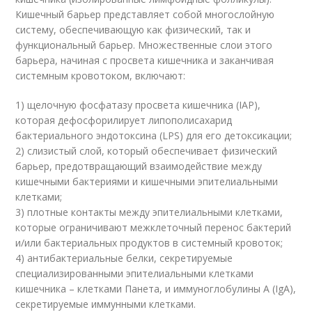
Кишечный барьер представляет собой многослойную
систему, обеспечивающую как физический, так и
функциональный барьер. Множественные слои этого
барьера, начиная с просвета кишечника и заканчивая
системным кровотоком, включают:
1) щелочную фосфатазу просвета кишечника (IAP),
которая дефосфорилирует липополисахарид
бактериального эндотоксина (LPS) для его детоксикации;
2) слизистый слой, который обеспечивает физический
барьер, предотвращающий взаимодействие между
кишечными бактериями и кишечными эпителиальными
клетками;
3) плотные контакты между эпителиальными клетками,
которые ограничивают межклеточный перенос бактерий
и/или бактериальных продуктов в системный кровоток;
4) антибактериальные белки, секретируемые
специализированными эпителиальными клетками
кишечника – клетками Панета, и иммуноглобулины А (IgA),
секретируемые иммунными клетками.