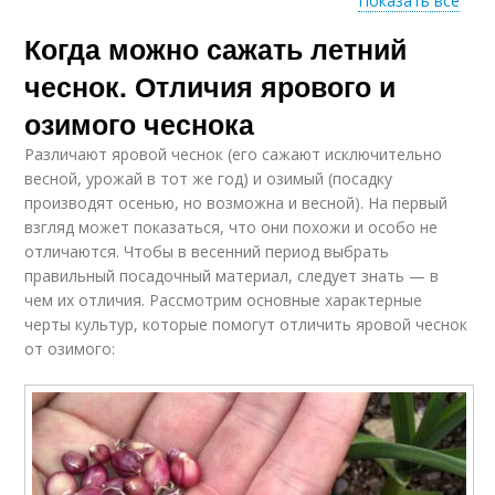
Показать все
Чеснок в
Когда можно сажать летний
Чеснок по лунному
ленинградской
календарю
области
чеснок. Отличия ярового и
озимого чеснока
Различают яровой чеснок (его сажают исключительно
весной, урожай в тот же год) и озимый (посадку
производят осенью, но возможна и весной). На первый
взгляд может показаться, что они похожи и особо не
отличаются. Чтобы в весенний период выбрать
правильный посадочный материал, следует знать — в
чем их отличия. Рассмотрим основные характерные
черты культур, которые помогут отличить яровой чеснок
от озимого: