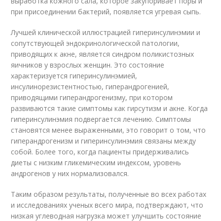
выработка кожного сала, которое закупоривает поры и
при присоединении бактерий, появляется угревая сыпь.
Лучшей клинической иллюстрацией гиперинсулинэмии и
сопутствующей эндокринологической патологии,
приводящих к акне, является синдром поликистозных
яичников у взрослых женщин. Это состояние
характеризуется гиперинсулинэмией,
инсулинорезистентностью, гиперандрогенией,
приводящими гиперандрогенизму, при котором
развиваются такие симптомы как гирсутизм и акне. Когда
гиперинсулинэмия подвергается лечению. Симптомы
становятся менее выраженными, это говорит о том, что
гиперандрогенизм и гиперинсулинэмия связаны между
собой. Более того, когда пациенты придерживались
диеты с низким гликемическим индексом, уровень
андрогенов у них нормализовался.
Таким образом результаты, полученные во всех работах
и исследованиях ученых всего мира, подтверждают, что
низкая углеводная нагрузка может улучшить состояние