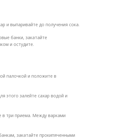
хар и выпаривайте до получения сока.
овые банки, закатайте
ком и остудите.
рой палочкой и положите в
ля этого залейте сахар водой и
те в три приема. Между варками
банкам, закатайте прокипяченными