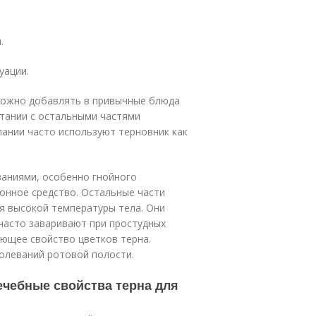
.
уации.
можно добавлять в привычные блюда
етании с остальными частями
пании часто используют терновник как
аниями, особенно гнойного
гонное средство. Остальные части
ия высокой температуры тела. Они
часто заваривают при простудных
ющее свойство цветков терна.
олеваний ротовой полости.
ечебные свойства терна для