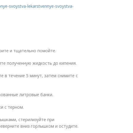
bnye-svoystva-lekarstvennye-svoystva-
ерите и тщательно помойте.
дите полученную жидкость до кипения.
те в течение 5 минут, затем снимите с
зованные литровые банки.
ки с терном.
ышками, стерилизуйте при
ереверните вниз горлышком и остудите.