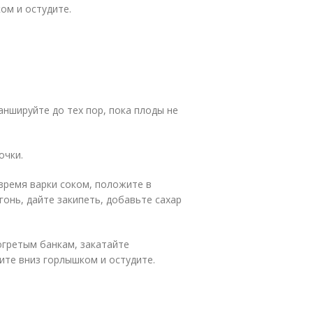
ом и остудите.
аншируйте до тех пор, пока плоды не
очки.
время варки соком, положите в
онь, дайте закипеть, добавьте сахар
огретым банкам, закатайте
те вниз горлышком и остудите.