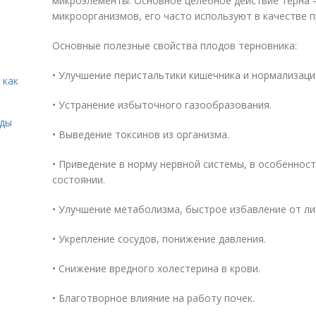
микроэлементы. Основное целебное действие терна 
микроорганизмов, его часто используют в качестве 
Основные полезные свойства плодов терновника:
• Улучшение перистальтики кишечника и нормализац
 как
• Устранение избыточного газообразования.
иды
• Выведение токсинов из организма.
• Приведение в норму нервной системы, в особеннос
состоянии.
• Улучшение метаболизма, быстрое избавление от ли
• Укрепление сосудов, понижение давления.
• Снижение вредного холестерина в крови.
• Благотворное влияние на работу почек.