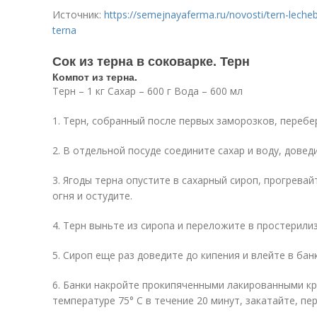
Источник:
https://semejnayaferma.ru/novosti/tern-leche
terna
Сок из терна в соковарке. Терн
Компот из терна.
Терн – 1 кг Сахар – 600 г Вода – 600 мл
1. Терн, собранный после первых заморозков, переб
2. В отдельной посуде соедините сахар и воду, дове
3. Ягоды терна опустите в сахарный сироп, прогревай
огня и остудите.
4. Терн выньте из сиропа и переложите в простерили
5. Сироп еще раз доведите до кипения и влейте в бан
6. Банки накройте прокипяченными лакированными кр
температуре 75° С в течение 20 минут, закатайте, п