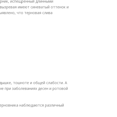
арник, испещренный длинными
вызревая имеют синеватый оттенок и
ыявлено, что терновая слива
дышке, тошноте и общей слабости. А
е при заболеваниях десен и ротовой
терновника наблюдаются различный