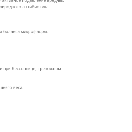
– активное подавление вредных
природного антибиотика.
ия баланса микрофлоры.
ти при бессоннице, тревожном
шнего веса.