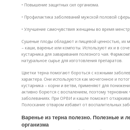
• Повышение защитных сил организма.
• Профилактика заболеваний мужской половой сферы
• Улучшение самочувствия женщины во время менстр
Сушеные плоды обладают и пищевой ценностью, их 
– каши, варенье или компоты. Используют их и в соч
кустарника для заваривания полезного чая. Фармком
натуральное сырье для изготовления препаратов.
Цветки терна помогают бороться с кожными заболев
характера. Они используются как мочегонное и пото
кустарника – корни и ветви, применяют для понижен
активно борются с воспалением, поэтому терновник 
заболеваниях. При ОРВИ и кашле поможет отхаркива
Полоскание отваром избавит от воспалительных заб
Варенье из терна полезно. Полезные и л
организма