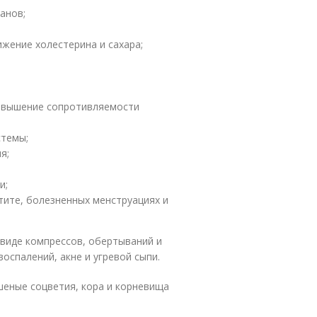
анов;
жение холестерина и сахара;
повышение сопротивляемости
стемы;
я;
и;
тите, болезненных менструациях и
 виде компрессов, обертываний и
оспалений, акне и угревой сыпи.
шеные соцветия, кора и корневища