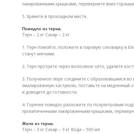
лакированными крышками, переверните вниз горлышк
5. Храните в прохладном месте.
Повидло из терна.
Терн – 2 кг Сахар – 2 кг
1. Терн помойте, положите в паровую соковарку и бл
станут мягкими.
2. Терн протрите через волосяное сито, удалите кост
3. Полученное пюре соедините с образовавшимся во 
эмалированную кастрюлю, поставьте на медленный ог
и доведите до готовности.
4. Горячее повидло разложите по полулитровым под
прокипяченными лакированными крышками, переверни
Желе из терна.
Терн – 3 кг Сахар – 3 кг Вода – 500 мл