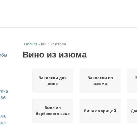
Главная
»
Вино из изюма
Вино из изюма
собы
Закваски для
Закваски из
вина
изюма
тика
обб
Вина из
Вина с корицей
До
берёзового сока
вы,
кже