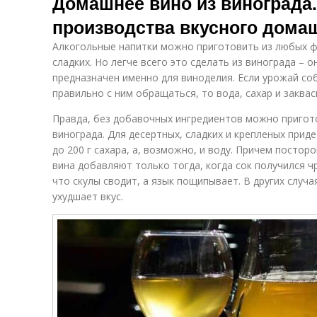
Домашнее вино из винограда
производства вкусного дома
Алкогольные напитки можно приготовить из любых фр
сладких. Но легче всего это сделать из винограда – 
предназначен именно для виноделия. Если урожай со
правильно с ним обращаться, то вода, сахар и заква
Правда, без добавочных ингредиентов можно пригот
винограда. Для десертных, сладких и крепленых приде
до 200 г сахара, а, возможно, и воду. Причем посто
вина добавляют только тогда, когда сок получился ч
что скулы сводит, а язык пощипывает. В других случа
ухудшает вкус.