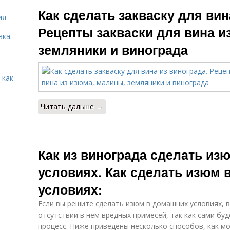
Вино из
Вина из
Как сделать закваску для вин
клубники
клубники
с
ия
Рецепты закваски для вина и
вка.
земляники и винограда
Изюм в
Вина из изюма
Г
электросушилке
 как
Закваска для
Вина из синего
Читать дальше →
домашнего вина
винограда
Как из винограда сделать из
условиях. Как сделать изюм
условиях:
Если вы решите сделать изюм в домашних условиях, 
отсутствии в нем вредных примесей, так как сами б
процесс. Ниже приведены несколько способов, как м