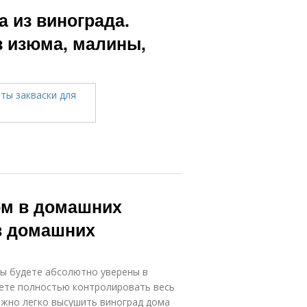
Вино из
Закваски на
а из винограда.
ухофруктов
изюме
з изюма, малины,
Закваска на
отовый изюм
изюме
юм в домашних
 в домашних
вы будете абсолютно уверены в
удете полностью контролировать весь
ожно легко высушить виноград дома