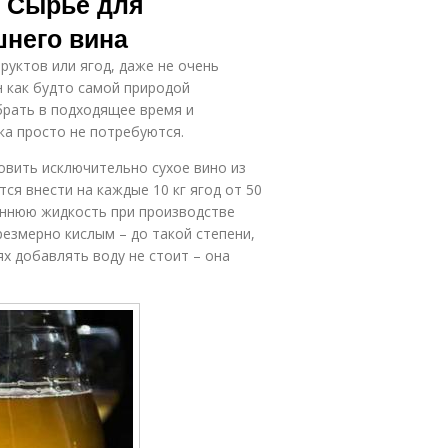
. Сырье для
шнего вина
уктов или ягод, даже не очень
он как будто самой природой
брать в подходящее время и
ска просто не потребуются.
овить исключительно сухое вино из
тся внести на каждые 10 кг ягод от 50
роннюю жидкость при производстве
резмерно кислым – до такой степени,
ях добавлять воду не стоит – она