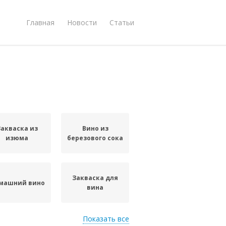
Главная
Новости
Статьи
Закваска из
Вино из
изюма
березового сока
Закваска для
машний вино
вина
Показать все