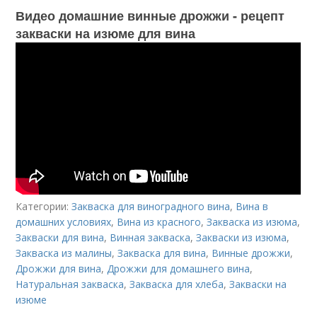
Видео домашние винные дрожжи - рецепт
закваски на изюме для вина
Категории:
Закваска для виноградного вина
,
Вина в
домашних условиях
,
Вина из красного
,
Закваска из изюма
,
Закваски для вина
,
Винная закваска
,
Закваски из изюма
,
Закваска из малины
,
Закваска для вина
,
Винные дрожжи
,
Дрожжи для вина
,
Дрожжи для домашнего вина
,
Натуральная закваска
,
Закваска для хлеба
,
Закваски на
изюме