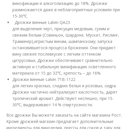
винофикации и алкоголизацию до 18%. Дрожжи
размножаются даже в неблагоприятных условиях при
15-30℃.
Дрожжи винные Lalvin QA23
для выделения черт, присущих медовым, сухим и
свежим белым (Совиньон, Шардоне, Мускат, Рислинг,
Траминер),игристым винам, шампанскому; запуска
остановившегося процесса брожения. Они придают
вину свежее послевкусие с легким оттенком
цитрусовых. Дрожжи обеспечивают сравнительно
активную и стабильную винификацию осветленного
материала от 15 до 32℃, крепость – до 16%.
Дрожжи винные Lalvin 71B-1122
для легких красных, сладких белых и розовых, сидра.
Дрожжи частично нейтрализуют кислотность, дарят
тропический аромат. Действуют неспешно, при 15-
30℃, выдерживают 14 % спиртуозности.
Все дрожжи Вы можете заказать на сайте магазина Рост.
Кроме дрожжей магазин предлагает дополнительные
ингредиенты для виноделия, прессы для соков и тару для