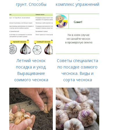
грунт. Способы
комплекс упражнений
посадки чеснока
для тех, у кого нет
времени на спорт
Летний чеснок
Советы специалиста
посадка и уход.
по посадке озимого
Выращивание
чеснока. Виды и
озимого чеснока
сорта чеснока