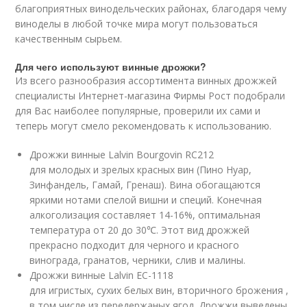
благоприятных винодельческих районах, благодаря чему
виноделы в любой точке мира могут пользоваться
качественным сырьем.
Для чего используют винные дрожжи?
Из всего разнообразия ассортимента винных дрожжей
специалисты Интернет-магазина Фирмы Рост подобрали
для Вас наиболее популярные, проверили их сами и
теперь могут смело рекомендовать к использованию.
Дрожжи винные Lalvin Bourgovin RC212
для молодых и зрелых красных вин (Пино Нуар,
Зинфандель, Гамай, Гренаш). Вина обогащаются
яркими нотами спелой вишни и специй. Конечная
алкоголизация составляет 14-16%, оптимальная
температура от 20 до 30℃. Этот вид дрожжей
прекрасно подходит для черного и красного
винограда, гранатов, черники, слив и малины.
Дрожжи винные Lalvin ЕС-1118
для игристых, сухих белых вин, вторичного брожения ,
в том числе из передержаных ягод. Дрожжи выведены