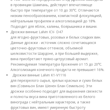
в провинции Шампань, действуют впечатляюще
быстро при температуре от 10 до 30℃. Отличаются
низким пенообразованием, компактной флокуляцией,
нейтральным профилем и алкоголизацией до 18%.
Подходит для яблок, калины, боярышника и вишни.
Дрожжи винные Lalvin ICV- D47
для ягодно-фруктовых, розовых и белых сладких вин.
Данные дрожжи - источник сложно сочетающихся
цветочно-фруктовых оттенков, объемной
шелковистости Шардоне, а при большей выдержке,
вина приобретают пряно-цитрусовый аромат.
Рекомендуемая температура брожения от 15 до 20℃.
Алкоголизация конечного продукта не превышает 16%.
Дрожжи винные Lalvin K1-V1116
для перезрелого сырья, зрелых красных и сухих белых
вин (Совиньон Блан Шенен Блан Семильон). Эти
дрожжи особенно подходят для выражения свежести
и полноты вкуса вина приготовленного из белого
винограда с нейтральным характером, а также
фруктовых вин, имеют умеренную быстроту