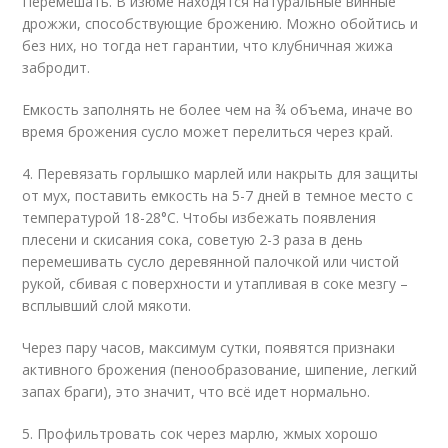
Перемешать. В изюме находятся натуральные винные
дрожжи, способствующие брожению. Можно обойтись и
без них, но тогда нет гарантии, что клубничная жижа
забродит.
Емкость заполнять не более чем на ¾ объема, иначе во
время брожения сусло может перелиться через край.
4. Перевязать горлышко марлей или накрыть для защиты
от мух, поставить емкость на 5-7 дней в темное место с
температурой 18-28°C. Чтобы избежать появления
плесени и скисания сока, советую 2-3 раза в день
перемешивать сусло деревянной палочкой или чистой
рукой, сбивая с поверхности и утапливая в соке мезгу –
всплывший слой мякоти.
Через пару часов, максимум сутки, появятся признаки
активного брожения (пенообразование, шипение, легкий
запах браги), это значит, что всё идет нормально.
5. Профильтровать сок через марлю, жмых хорошо