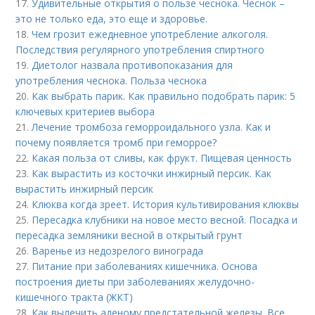
17.
Удивительные открытия о пользе чеснока. Чеснок –
это не только еда, это еще и здоровье.
18.
Чем грозит ежедневное употребление алкоголя.
Последствия регулярного употребления спиртного
19.
Диетолог назвала противопоказания для
употребления чеснока. Польза чеснока
20.
Как выбрать парик. Как правильно подобрать парик: 5
ключевых критериев выбора
21.
Лечение тромбоза геморроидального узла. Как и
почему появляется тромб при геморрое?
22.
Какая польза от сливы, как фрукт. Пищевая ценность
23.
Как вырастить из косточки инжирный персик. Как
вырастить инжирный персик
24.
Клюква когда зреет. История культивирования клюквы
25.
Пересадка клубники на новое место весной. Посадка и
пересадка земляники весной в открытый грунт
26.
Варенье из недозрелого винограда
27.
Питание при заболеваниях кишечника. Основа
построения диеты при заболеваниях желудочно-
кишечного тракта (ЖКТ)
28.
Как вылечить аденому предстательной железы. Все