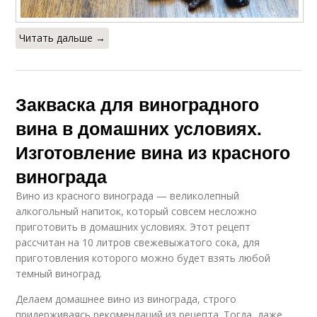
Закваски из свежих
Закваска из осадка
ягод
Читать дальше →
Закваска для
Вина в домашних
Закваска для виноградного
виноградного вина
условиях
вина в домашних условиях.
Изготовление вина из красного
винограда
Вина из красного
Закваска из изюма
Вино из красного винограда — великолепный
алкогольный напиток, который совсем несложно
приготовить в домашних условиях. Этот рецепт
рассчитан на 10 литров свежевыжатого сока, для
Дрожжи для
Натуральная
приготовления которого можно будет взять любой
домашнего вина
закваска
темный виноград.
Делаем домашнее вино из винограда, строго
придерживаясь рекомендаций из рецепта. Тогда, даже