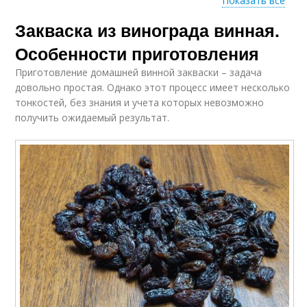
Показать все
Закваска из винограда винная.
Закваска из малины
Дрожжи для вина
Особенности приготовления
Приготовление домашней винной закваски – задача
довольно простая. Однако этот процесс имеет несколько
тонкостей, без знания и учета которых невозможно
Домашний закваска
Вино из малины
получить ожидаемый результат.
Вина из малины
Домашний вино
Вино из ягод
Различные закваски