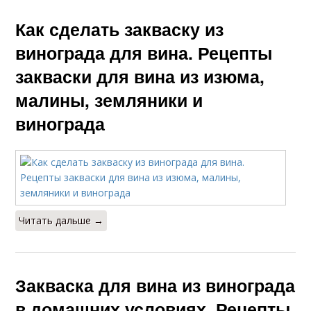
Как сделать закваску из
винограда для вина. Рецепты
Закваска для
Закваска на изюме
домашнего вина
закваски для вина из изюма,
малины, земляники и
винограда
Вина из синего
винограда
Читать дальше →
Закваска для вина из винограда
в домашних условиях. Рецепты