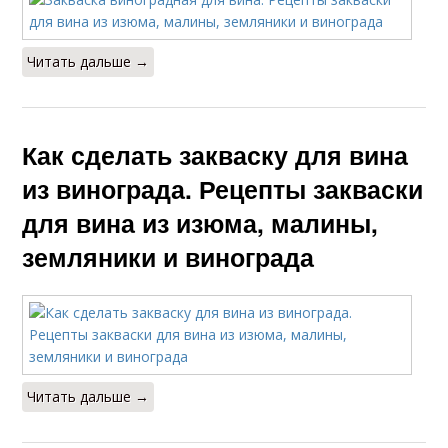
Читать дальше →
Хлеб на закваске
Молочная закваска
Как сделать закваску для вина
из винограда. Рецепты закваски
для вина из изюма, малины,
Закваска для кваса
Вино из винограда
земляники и винограда
Закваска из ягод
Вина из изюма
Читать дальше →
Вино из синего
Вина из винограда
винограда