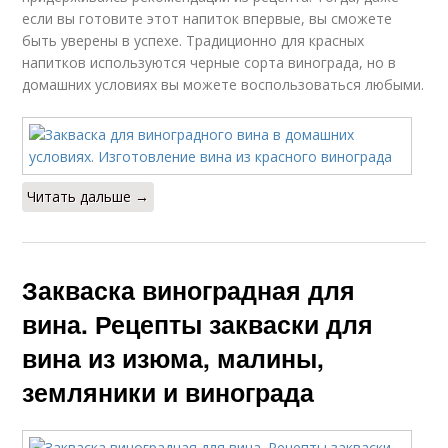
Закваска для хлеба
Закваски на изюме
если вы готовите этот напиток впервые, вы сможете
быть уверены в успехе. Традиционно для красных
напитков используются черные сорта винограда, но в
домашних условиях вы можете воспользоваться любыми.
Виноградная
Вино из березового
закваска
сока
Читать дальше →
Вина из берёзового
Вина с корицей
сока
Закваска виноградная для
вина. Рецепты закваски для
Вино из изюма
Вино из клубники
вина из изюма, малины,
земляники и винограда
Вина из клубники
Вино из сухофруктов