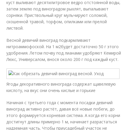
куст выливают десятилитровое ведро отстоянной воды,
затем землю под виноградом рыхлят, выпалывают
сорняки. Приствольный круг мульчируют соломой,
скошенной травой, торфом, опилками или прелой
листвой.
Весной девичий виноград подкармливают
нитроаммофоской. На 1 м
2
будет достаточно 50 г этого
удобрения. Летом почву под лианами удобряют Кемирой
Люкс, Универсалом, внося около 200 г под каждый куст.
Ягоды декоративного винограда содержат щавелевую
кислоту, на вкус они очень кислые и горькие
Начиная с третьего года с момента посадки девичий
виноград активно растёт, давая всё новые побеги, до
этого формируется корневая система. А когда его корни
достигнут длины примерно 1 м, начинает разрастаться
надземная часть. Чтобы приусадебный участок не