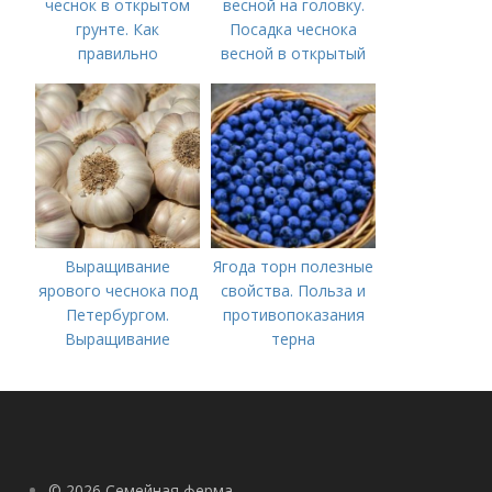
чеснок в открытом
весной на головку.
грунте. Как
Посадка чеснока
правильно
весной в открытый
выращивать чеснок в
грунт
открытом грунте
Выращивание
Ягода торн полезные
ярового чеснока под
свойства. Польза и
Петербургом.
противопоказания
Выращивание
терна
ярового чеснока: 7
важных моментов
© 2026 Семейная ферма