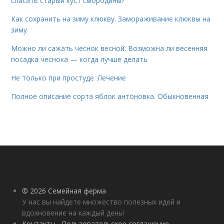
спасать старый куст смородины?
Как сохранить на зиму клюкву. Замораживание клюквы на
зиму
Можно ли сажать чеснок весной. Возможна ли весенняя
посадка чеснока — когда лучше делать
Не только при простуде. Лечение
Полное описание сорта яблок антоновка. Обыкновенная
© 2026 Семейная ферма
У нас вы найдете множество полезных идей и
вдохновение на каждый день!
Контакты
Пользовательское соглашение