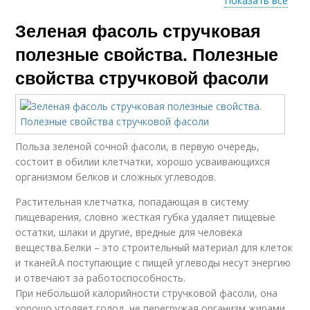
Показать все
Зеленая фасоль стручковая
Фасоль при
Фасоль с яйцом
похудении
полезные свойства. Полезные
свойства стручковой фасоли
Фасоль на зиму
Фасоли для женщин
Польза зеленой сочной фасоли, в первую очередь,
состоит в обилии клетчатки, хорошо усваивающихся
Фасоль для
организмом белков и сложных углеводов.
Фасоли для больного
организма
Растительная клетчатка, попадающая в систему
пищеварения, словно жесткая губка удаляет пищевые
остатки, шлаки и другие, вредные для человека
вещества.Белки – это строительный материал для клеток
Фасоли для
Черная фасоль
и тканей.А поступающие с пищей углеводы несут энергию
организма
и отвечают за работоспособность.
При небольшой калорийности стручковой фасоли, она
хорошо утоляет голод, не перегружая организм жирами,