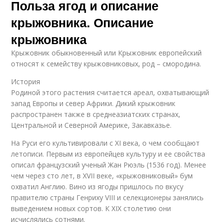
Польза ягод и описание
крыжовника. Описание
крыжовника
Крыжовник обыкновенный или Крыжовник европейский
относят к семейству крыжовниковых, род – смородина.
История
Родиной этого растения считается ареал, охватывающий
запад Европы и север Африки. Дикий крыжовник
распространен также в среднеазиатских странах,
Центральной и Северной Америке, Закавказье.
На Руси его культивировали с XI века, о чем сообщают
летописи. Первым из европейцев культуру и ее свойства
описал французский ученый Жан Рюэль (1536 год). Менее
чем через сто лет, в XVII веке, «крыжовниковый» бум
охватил Англию. Вино из ягоды пришлось по вкусу
правителю страны Генриху VIII и селекционеры занялись
выведением новых сортов. К XIX столетию они
исчислялись сотнями.