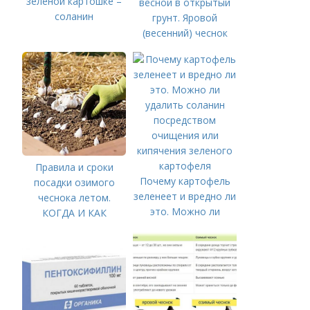
зеленой картошке –
весной в открытый
соланин
грунт. Яровой
(весенний) чеснок
Правила и сроки
Почему картофель
посадки озимого
зеленеет и вредно ли
чеснока летом.
это. Можно ли
КОГДА И КАК
удалить соланин
ПРАВИЛЬНО
посредством
ПОСАДИТЬ ОЗИМЫЙ
очищения или
ЧЕСНОК
кипячения зеленого
картофеля