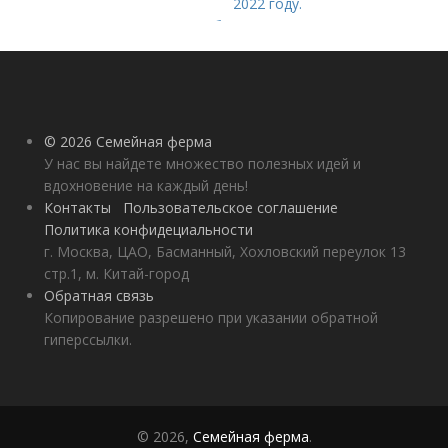
2022 году.
Добавление статьи в
новую подборку
© 2026 Семейная ферма
У нас вы найдете множество полезных идей и
вдохновение на каждый день!
Контакты
Пользовательское соглашение
Политика конфидециальности
г. Москва, ЦАО, Басманный, Хохловский переулок 13
стр.1, м. Китай-город
Обратная связь
Копирование разрешено при указании обратной
гиперссылки.
© 2026,
Семейная ферма
.