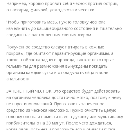
Например, хорошо проявит себя чеснок против остриц,
от аскарид, филярий, демодекоза и чесотки.
Чтобы приготовить мазь, нужно головку чеснока
измельчить до кашицеобразного состояния и тщательно
соединить с растопленным свиным жиром.
Полученное средство следует втирать в кожные
покровы, где обитают паразитирующие организмы, а
также в области заднего прохода, так как некоторые
гельминты для размножения вынуждены покидать
организм каждые сутки и откладывать яйца в зоне
анальности.
ЗАПЕЧЕННЫЙ ЧЕСНОК. Это средство будет действовать
на организм человека достаточно мягко, поэтому к нему
нет противопоказаний. Приготовить запеченное
средство из чеснока несложно. Нужно очистить целую
головку овоща и поместить ее в духовку или мультиварку
приблизительно на 30 минут. После чего дождаться,
когда овощ остынет и приложить его к области пупка,