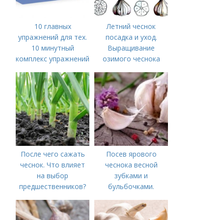
10 главных
Летний чеснок
упражнений для тех.
посадка и уход.
10 минутный
Выращивание
комплекс упражнений
озимого чеснока
для тех, у кого нет
времени на спорт
После чего сажать
Посев ярового
чеснок. Что влияет
чеснока весной
на выбор
зубками и
предшественников?
бульбочками.
Оптимальные сроки
посадки озимого
чеснока