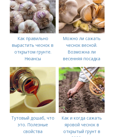
Как правильно
Можно ли сажать
вырастить чеснок в
чеснок весной.
открытом грунте.
Возможна ли
Нюансы
весенняя посадка
выращивания
чеснока — когда
озимого чеснока
лучше делать
Тутовый дошаб, что
Как и когда сажать
это. Полезные
яровой чеснок в
свойства
открытый грунт в