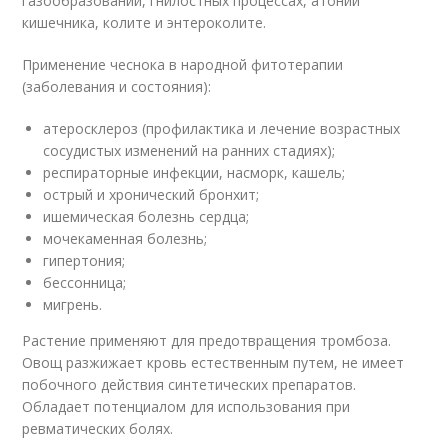
газообразовании, гнилостных процессах, атонии
кишечника, колите и энтероколите.
Применение чеснока в народной фитотерапии
(заболевания и состояния):
атеросклероз (профилактика и лечение возрастных
сосудистых изменений на ранних стадиях);
респираторные инфекции, насморк, кашель;
острый и хронический бронхит;
ишемическая болезнь сердца;
мочекаменная болезнь;
гипертония;
бессонница;
мигрень.
Растение применяют для предотвращения тромбоза.
Овощ разжижает кровь естественным путем, не имеет
побочного действия синтетических препаратов.
Обладает потенциалом для использования при
ревматических болях.