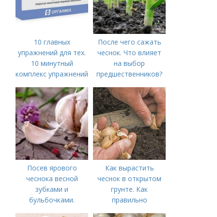
10 главных
После чего сажать
упражнений для тех.
чеснок. Что влияет
10 минутный
на выбор
комплекс упражнений
предшественников?
для тех, у кого нет
времени на спорт
Посев ярового
Как вырастить
чеснока весной
чеснок в открытом
зубками и
грунте. Как
бульбочками.
правильно
Оптимальные сроки
выращивать чеснок в