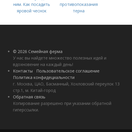
ним. Как посадить
противопоказания
яровой чеснок
терна
© 2026 Семейная ферма
У нас вы найдете множество полезных идей и
вдохновение на каждый день!
Контакты
Пользовательское соглашение
Политика конфидециальности
г. Москва, ЦАО, Басманный, Хохловский переулок 13
стр.1, м. Китай-город
Обратная связь
Копирование разрешено при указании обратной
гиперссылки.