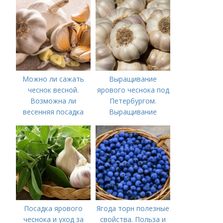
посадки озимого
открытом грунте
чеснока
Можно ли сажать
Выращивание
чеснок весной.
ярового чеснока под
Возможна ли
Петербургом.
весенняя посадка
Выращивание
чеснока — когда
ярового чеснока: 7
лучше делать
важных моментов
Посадка ярового
Ягода торн полезные
чеснока и уход за
свойства. Польза и