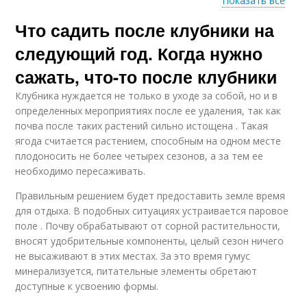
Показать все
Что садить после клубники на
Грунт на следующий
Капусты на
год
следующий год
следующий год. Когда нужно
сажать, что-то после клубники
Клубника нуждается не только в уходе за собой, но и в
Моркови на
Моркови в
определенных мероприятиях после ее удаления, так как
следующий год
следующем сезоне
почва после таких растений сильно истощена . Такая
ягода считается растением, способным на одном месте
плодоносить не более четырех сезонов, а за тем ее
необходимо пересаживать.
Год в открытом
Перец на следующий
грунте
год
Правильным решением будет предоставить земле время
для отдыха. В подобных ситуациях устраивается паровое
поле . Почву обрабатывают от сорной растительности,
вносят удобрительные компоненты, целый сезон ничего
Чеснок на следующий
не высаживают в этих местах. За это время гумус
год
минерализуется, питательные элементы обретают
доступные к усвоению формы.