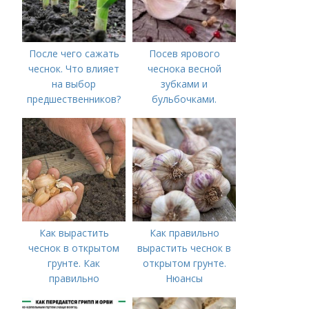
После чего сажать
Посев ярового
чеснок. Что влияет
чеснока весной
на выбор
зубками и
предшественников?
бульбочками.
Оптимальные сроки
посадки озимого
чеснока
Как вырастить
Как правильно
чеснок в открытом
вырастить чеснок в
грунте. Как
открытом грунте.
правильно
Нюансы
выращивать чеснок в
выращивания
открытом грунте
озимого чеснока