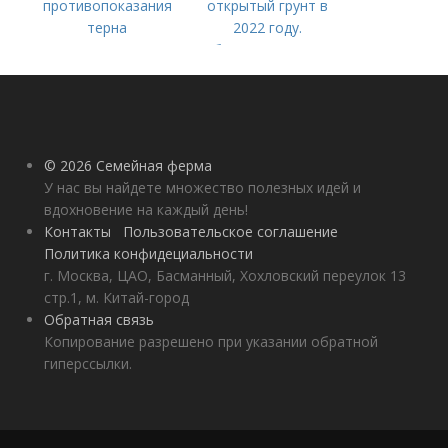
противопоказания
открытый грунт в
терна
2022 году.
Добавление статьи в
новую подборку
© 2026 Семейная ферма
У нас вы найдете множество полезных идей и
вдохновение на каждый день!
Контакты
Пользовательское соглашение
Политика конфидециальности
г. Москва, ЦАО, Басманный, Хохловский переулок 13
стр.1, м. Китай-город
Обратная связь
Копирование разрешено при указании обратной
гиперссылки.