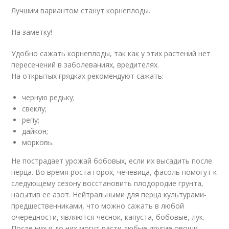
Лучшим вариантом станут корнеплоды.
На заметку!
Удобно сажать корнеплоды, так как у этих растений нет
пересечений в заболеваниях, вредителях.
На открытых грядках рекомендуют сажать:
черную редьку;
свеклу;
репу;
дайкон;
морковь.
Не пострадает урожай бобовых, если их высадить после
перца. Во время роста горох, чечевица, фасоль помогут к
следующему сезону восстановить плодородие грунта,
насытив ее азот. Нейтральными для перца культурами-
предшественниками, что можно сажать в любой
очередности, являются чеснок, капуста, бобовые, лук.
После них и до них могут расти любые другие овощи.