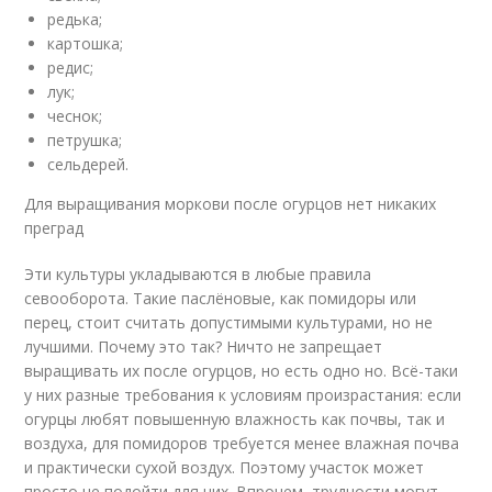
редька;
картошка;
редис;
лук;
чеснок;
петрушка;
сельдерей.
Для выращивания моркови после огурцов нет никаких
преград
Эти культуры укладываются в любые правила
севооборота. Такие паслёновые, как помидоры или
перец, стоит считать допустимыми культурами, но не
лучшими. Почему это так? Ничто не запрещает
выращивать их после огурцов, но есть одно но. Всё-таки
у них разные требования к условиям произрастания: если
огурцы любят повышенную влажность как почвы, так и
воздуха, для помидоров требуется менее влажная почва
и практически сухой воздух. Поэтому участок может
просто не подойти для них. Впрочем, трудности могут