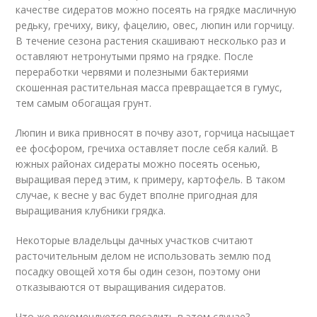
качестве сидератов можно посеять на грядке масличную
редьку, гречиху, вику, фацелию, овес, люпин или горчицу.
В течение сезона растения скашивают несколько раз и
оставляют нетронутыми прямо на грядке. После
переработки червями и полезными бактериями
скошенная растительная масса превращается в гумус,
тем самым обогащая грунт.
Люпин и вика привносят в почву азот, горчица насыщает
ее фосфором, гречиха оставляет после себя калий. В
южных районах сидераты можно посеять осенью,
выращивая перед этим, к примеру, картофель. В таком
случае, к весне у вас будет вполне пригодная для
выращивания клубники грядка.
Некоторые владельцы дачных участков считают
расточительным делом не использовать землю под
посадку овощей хотя бы один сезон, поэтому они
отказываются от выращивания сидератов.
Что же рекомендуется посадить в этом случае?