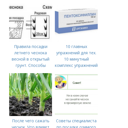
ПОСАДИТЬ ОЗИМЫЙ
грунт
ЧЕСНОК
Правила посадки
10 главных
летнего чеснока
упражнений для тех.
весной в открытый
10 минутный
грунт. Способы
комплекс упражнений
посадки чеснока
для тех, у кого нет
времени на спорт
После чего сажать
Советы специалиста
чеснок. Что влияет
по посадке озимого