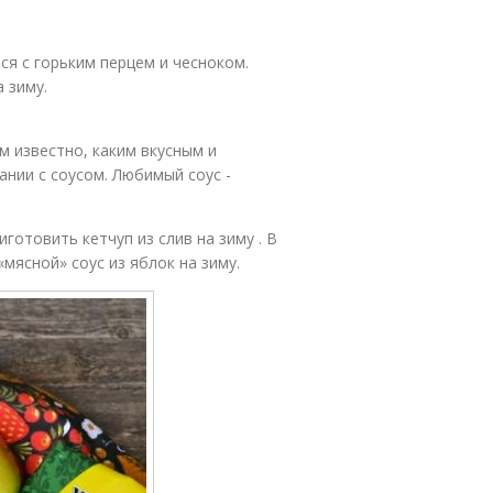
усы из сливы
ся с горьким перцем и чесноком.
 зиму.
м известно, каким вкусным и
ании с соусом. Любимый соус -
готовить кетчуп из слив на зиму . В
мясной» соус из яблок на зиму.