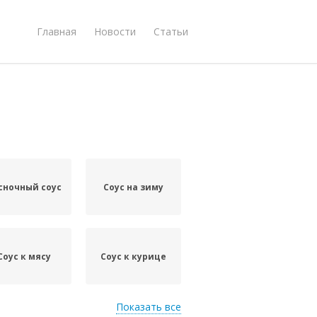
Главная
Новости
Статьи
сночный соус
Соус на зиму
Соус к мясу
Соус к курице
Показать все