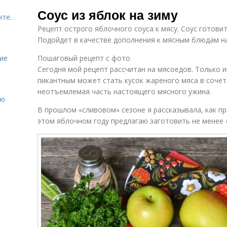
Соус с томатами
Вкусные соусы
Со
Соус из яблок на зиму
нте.
Рецепт острого яблочного соуса к мясу. Соус готовит
Подойдет в качестве дополнения к мясным блюдам на
ие
Пошаговый рецепт с фото
Сегодня мой рецепт рассчитан на мясоедов. Только и
пикантным может стать кусок жареного мяса в сочет
неотъемлемая часть настоящего мясного ужина.
ию
В прошлом «сливовом» сезоне я рассказывала, как при
этом яблочном году предлагаю заготовить не менее «