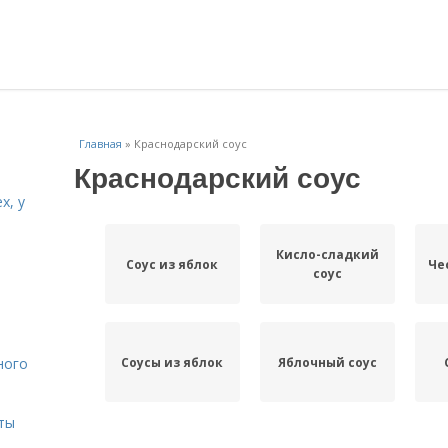
Главная
»
Краснодарский соус
Краснодарский соус
х, у
Кисло-сладкий
и
Соус из яблок
Че
соус
Соусы из яблок
Яблочный соус
ного
ты