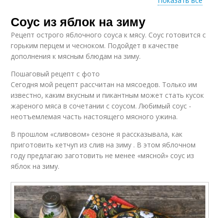
Показать все
Соус из яблок на зиму
Соус на зиму
Соусы из яблок
Рецепт острого яблочного соуса к мясу. Соус готовится с
горьким перцем и чесноком. Подойдет в качестве
дополнения к мясным блюдам на зиму.
Пошаговый рецепт с фото
Яблочный соус
Соус к мясу
Сегодня мой рецепт рассчитан на мясоедов. Только им
известно, каким вкусным и пикантным может стать кусок
жареного мяса в сочетании с соусом. Любимый соус -
неотъемлемая часть настоящего мясного ужина.
Соус с томатами
Вкусные соусы
В прошлом «сливовом» сезоне я рассказывала, как
приготовить кетчуп из слив на зиму . В этом яблочном
году предлагаю заготовить не менее «мясной» соус из
яблок на зиму.
Соусы из сливы