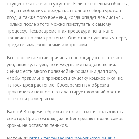
осуществлять очистку кустов. Если это осенняя обрезка,
тогда необходимо дождаться полного сбора урожая
ягод, а также того времени, когда опадут все листья .
Только после этого можно приступать к самому
процессу. Несвоевременная процедура негативно
повлияет на само растение. Оно станет уязвимым перед
вредителями, болезнями и морозами.
Все перечисленные причины спровоцируют не только
увядание культуры, но и ухудшение плодоношения.
Сейчас есть много полезной информации для того,
чтобы правильно произвести очистку крыжовника, не
нанося вред растению. Своевременная обрезка
практически полностью гарантирует хороший рост и
неплохой размер ягод.
Важно! Во время обрезки ветвей стоит использовать
секатор. При этом каждый побег срезают возле самой
кроны, не оставляя пеньков.
Источник:
https://zelynyjsad.info/novosti/chto-delat-s-