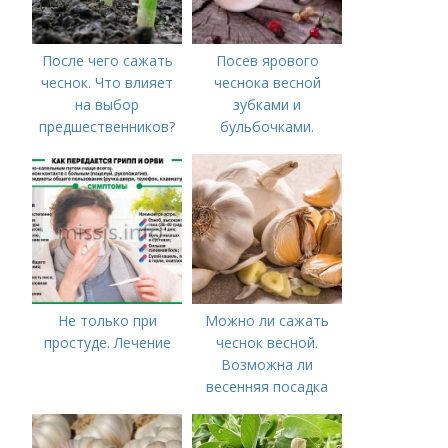
После чего сажать
Посев ярового
чеснок. Что влияет
чеснока весной
на выбор
зубками и
предшественников?
бульбочками.
Оптимальные сроки
посадки озимого
чеснока
Не только при
Можно ли сажать
простуде. Лечение
чеснок весной.
Возможна ли
весенняя посадка
чеснока — когда
лучше делать