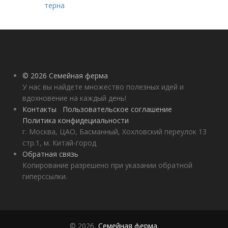
терна
© 2026 Семейная ферма
У нас вы найдете множество полезных идей и
вдохновение на каждый день!
Контакты
Пользовательское соглашение
Политика конфидециальности
г. Москва, ЦАО, Басманный, Хохловский переулок 13
стр.1, м. Китай-город
Обратная связь
Копирование разрешено при указании обратной
гиперссылки.
© 2026,
Семейная ферма
.