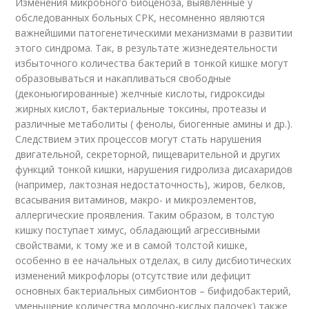
Изменения микробного биоценоза, выявленные у
обследованных больных СРК, несомненно являются
важнейшими патогенетическими механизмами в развитии
этого синдрома. Так, в результате жизнедеятельности
избыточного количества бактерий в тонкой кишке могут
образовываться и накапливаться свободные
(деконьюгированные) желчные кислоты, гидроксиды
жирных кислот, бактериальные токсины, протеазы и
различные метаболиты ( фенолы, биогенные амины и др.).
Следствием этих процессов могут стать нарушения
двигательной, секреторной, пищеварительной и других
функций тонкой кишки, нарушения гидролиза дисахаридов
(например, лактозная недостаточность), жиров, белков,
всасывания витаминов, макро- и микроэлементов,
аллергические проявления. Таким образом, в толстую
кишку поступает химус, обладающий агрессивными
свойствами, к тому же и в самой толстой кишке,
особенно в ее начальных отделах, в силу дисбиотических
изменений микрофлоры (отсутствие или дефицит
основных бактериальных симбионтов – бифидобактерий,
уменьшение количества молочно-кислых палочек) также