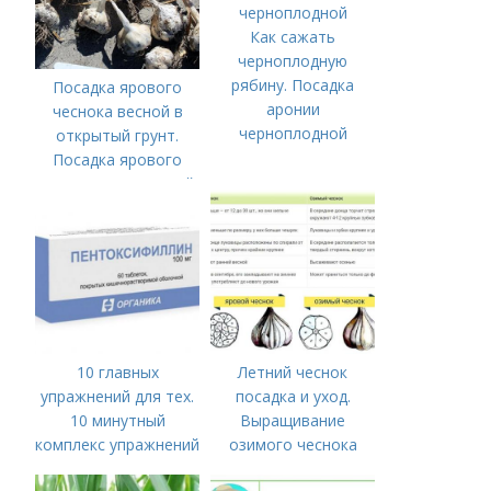
Как сажать
черноплодную
рябину. Посадка
Посадка ярового
аронии
чеснока весной в
черноплодной
открытый грунт.
Посадка ярового
чеснока в открытый
грунт
10 главных
Летний чеснок
упражнений для тех.
посадка и уход.
10 минутный
Выращивание
комплекс упражнений
озимого чеснока
для тех, у кого нет