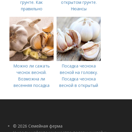
грунте. Как
открытом грунте.
правильно
Нюансы
выращивать чеснок в
выращивания
открытом грунте
озимого чеснока
Можно ли сажать
Посадка чеснока
чеснок весной.
весной на головку.
Возможна ли
Посадка чеснока
весенняя посадка
весной в открытый
чеснока — когда
грунт
лучше делать
© 2026 Семейная ферма