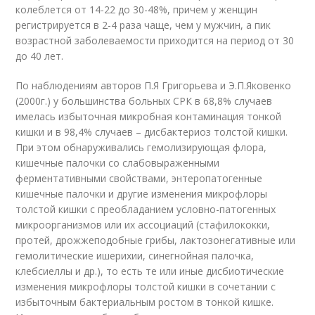
колеблется от 14-22 до 30-48%, причем у женщин
регистрируется в 2-4 раза чаще, чем у мужчин, а пик
возрастной заболеваемости приходится на период от 30
до 40 лет.
По наблюдениям авторов П.Я Григорьева и Э.П.Яковенко
(2000г.) у большинства больных СРК в 68,8% случаев
имелась избыточная микробная контаминация тонкой
кишки и в 98,4% случаев – дисбактериоз толстой кишки.
При этом обнаруживались гемолизирующая флора,
кишечные палочки со слабовыраженными
ферментативными свойствами, энтеропатогенные
кишечные палочки и другие изменения микрофлоры
толстой кишки с преобладанием условно-патогенных
микроорганизмов или их ассоциаций (стафилококки,
протей, дрожжеподобные грибы, лактозонегативные или
гемолитические ишерихии, синегнойная палочка,
клебсиеллы и др.), то есть те или иные дисбиотические
изменения микрофлоры толстой кишки в сочетании с
избыточным бактериальным ростом в тонкой кишке.