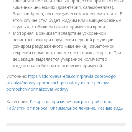
кишечника воспалительным процессом при некоторых
кишечных инфекциях (дизентерия, сальмонеллез),
болезни Крона, неспецифическом язвенном колите. В
этом случае стул будет жидким или кашицеобразным,
скудным, с обилием слизи и примесями крови.
Моторная. Возникает вследствие ускоренной
перистальтики при нарушении нервной регуляции
(синдром раздраженного кишечника), избыточной
секреции гормонов, приеме некоторых лекарств. При
дефекации выделяется умеренное количество
жидкого кала без патологических примесей.
Источник:
https://zdorovaya-eda.com/pravila-zdorovogo-
pitaniya/pervaya-pomoshch-pri-ostroy-diaree-pervaya-
pomoshch-normalizovat-vodnyy
Категории:
Лекарства при кишечных расстройствах
,
Таблетки от поноса
,
Оптимальное лечение
,
Разные виды