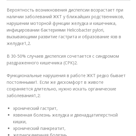
Вероятность возникновения диспепсии возрастает при
наличии заболеваний ЖКТ у ближайших родственников,
нарушении моторной функции желудка и кишечника,
инфицировании бактериями Helicobacter pylori,
вызывающими развитие гастрита и образование язв в
желудке
1,2
.
В 30-50% случаев диспепсия сочетается с синдромом
раздраженного кишечника (СРК)
2
.
Функциональные нарушения в работе ЖКТ редко бывает
постоянными
1
. Если же дискомфорт в животе
сохраняется длительно, нужно искать органические
заболевания
1,2
:
хронический гастрит,
язвенная болезнь желудка и двенадцатиперстной
кишки,
хронический панкреатит,
желчнокаменная болезнь,