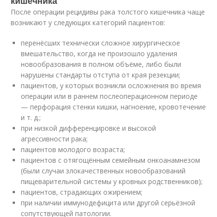
кишечника
После операции рецидивы рака толстого кишечника чаще
возникают у следующих категорий пациентов:
перенёсших технически сложное хирургическое
вмешательство, когда не произошло удаления
новообразования в полном объёме, либо были
нарушены стандарты отступа от края резекции;
пациентов, у которых возникли осложнения во время
операции или в раннем послеоперационном периоде
— перфорация стенки кишки, нагноение, кровотечение
и т. д.;
при низкой дифференцировке и высокой
агрессивности рака;
пациентов молодого возраста;
пациентов с отягощённым семейным онкоанамнезом
(были случаи злокачественных новообразований
пищеварительной системы у кровных родственников);
пациентов, страдающих ожирением;
при наличии иммунодефицита или другой серьёзной
сопутствующей патологии.