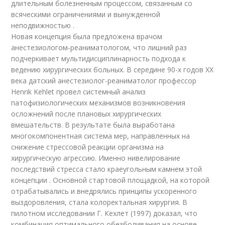
длительным болезненным процессом, связанным со
всяческими ограничениями и вынужденной
неподвижностью .
Новая концепция была предложена врачом
анестезиологом-реаниматологом, что лишний раз
подчеркивает мультидисциплинарность подхода к
ведению хирургических больных. В середине 90-х годов XX
века датский анестезиолог-реаниматолог профессор
Henrik Kehlet провел системный анализ
патофизиологических механизмов возникновения
осложнений после плановых хирургических
вмешательств. В результате была выработана
многокомпонентная система мер, направленных на
снижение стрессовой реакции организма на
хирургическую агрессию. Именно нивелирование
последствий стресса стало краеугольным камнем этой
концепции . Основной стартовой площадкой, на которой
отрабатывались и внедрялись принципы ускоренного
выздоровления, стала колоректальная хирургия. В
пилотном исследовании Г. Кехлет (1997) доказал, что
комбинация оптимального обезболивания на основе