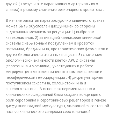
другой (в результате нарастающего артериального
спазма) к резкому снижению регионарного кровотока .
В начале развития парез желудочно-кишечного тракта
может быть обусловлен дисфункцией со стороны
эндокринных механизмов регуляции: 1) выбросом
катехоламинов; 2) активацией калликреин-кининовой
системы с избыточным поступлением в кровоток
гистамина, брадикинина, протеолитических ферментов и
других биологически активных веществ; 3) снижением
биологической активности клеток APUD-системы
(серотонина и мотилина), участвующих в работе
мигрирующего миоэлектрического комплекса кишки и
периферической гемоциркуляции ; 4) дисрегуляторным
поступлением секретина, холецистокинина и
энтероглюкагона . В основе экспериментальных и
клинических исследований была создана концепция о
роли серотонина и серотониновых рецепторов в генезе
дисфункции гладкой мускулатуры, являющейся составной
частью клинического синдрома серотониновой