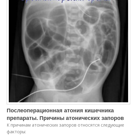
Послеоперационная атония кишечника
препараты. Причины атонических запоров
К причинам атонических запоров относятся следующие
факторы: