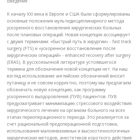
Введение
К началу ХХI века в Европе и США были сформулированы
основные положения мультидисциплинарного метода
ускоренного восстановления хирургических больных
после плановых операций. Новая концепция ассоциирует
с двумя терминами: «быстрый путь в хирургии» - fast track
surgery (FTS) и «ускоренное восстановление после
хирургических операций» - enhanced recovery after surgery
(ERAS). В русскоязычной литературе устоявшегося
термина для обозначения новой концепции нет. На наш
взгляд использование английских обозначений вносит
путаницу и не совсем корректно, поэтому мы предлагаем
обозначать новую концепцию, как программу
ускоренного выздоровления (ПУВ) пациентов. ПУВ
предусматривает минимизацию стрессового воздействия
хирургического лечения на организм больного на всех
этапах периоперационного периода. Это реализуется за
счет рациональной предоперационной подготовки,
использования малоинвазивных и высокотехнологичных
хирургических методов, анестетиков короткого действия