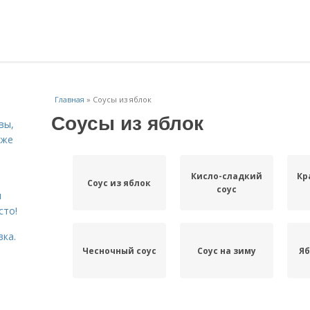
Главная
»
Соусы из яблок
Соусы из яблок
вы,
кже
Кисло-сладкий
Кр
Соус из яблок
соус
я
сто!
вка.
Чесночный соус
Соус на зиму
Яб