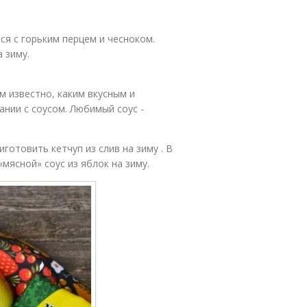
ус с томатами
Вкусные соусы
ся с горьким перцем и чесноком.
 зиму.
м известно, каким вкусным и
ании с соусом. Любимый соус -
готовить кетчуп из слив на зиму . В
мясной» соус из яблок на зиму.