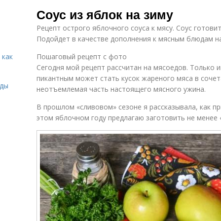
Соус к мясу
Соус к курице
Со
Соус из яблок на зиму
Рецепт острого яблочного соуса к мясу. Соус готовит
Подойдет в качестве дополнения к мясным блюдам на
Соусы из сливы
 как
Пошаговый рецепт с фото
Сегодня мой рецепт рассчитан на мясоедов. Только и
пикантным может стать кусок жареного мяса в сочет
иды
неотъемлемая часть настоящего мясного ужина.
В прошлом «сливовом» сезоне я рассказывала, как при
этом яблочном году предлагаю заготовить не менее «