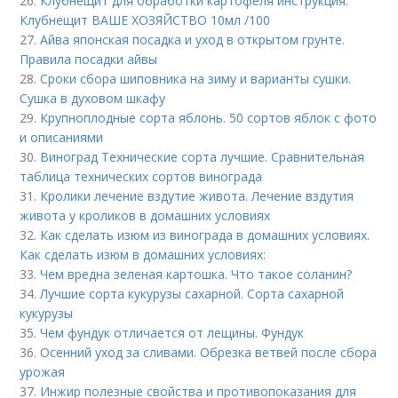
26.
Клубнещит для обработки картофеля инструкция.
Клубнещит ВАШЕ ХОЗЯЙСТВО 10мл /100
27.
Айва японская посадка и уход в открытом грунте.
Правила посадки айвы
28.
Сроки сбора шиповника на зиму и варианты сушки.
Сушка в духовом шкафу
29.
Крупноплодные сорта яблонь. 50 сортов яблок с фото
и описаниями
30.
Виноград Технические сорта лучшие. Сравнительная
таблица технических сортов винограда
31.
Кролики лечение вздутие живота. Лечение вздутия
живота у кроликов в домашних условиях
32.
Как сделать изюм из винограда в домашних условиях.
Как сделать изюм в домашних условиях:
33.
Чем вредна зеленая картошка. Что такое соланин?
34.
Лучшие сорта кукурузы сахарной. Сорта сахарной
кукурузы
35.
Чем фундук отличается от лещины. Фундук
36.
Осенний уход за сливами. Обрезка ветвей после сбора
урожая
37.
Инжир полезные свойства и противопоказания для