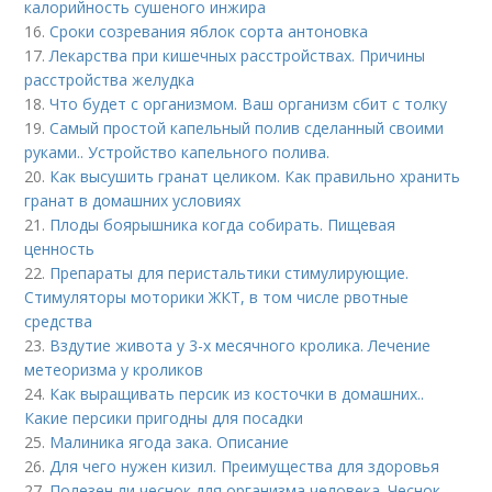
калорийность сушеного инжира
16.
Сроки созревания яблок сорта антоновка
17.
Лекарства при кишечных расстройствах. Причины
расстройства желудка
18.
Что будет с организмом. Ваш организм сбит с толку
19.
Самый простой капельный полив сделанный своими
руками.. Устройство капельного полива.
20.
Как высушить гранат целиком. Как правильно хранить
гранат в домашних условиях
21.
Плоды боярышника когда собирать. Пищевая
ценность
22.
Препараты для перистальтики стимулирующие.
Стимуляторы моторики ЖКТ, в том числе рвотные
средства
23.
Вздутие живота у 3-х месячного кролика. Лечение
метеоризма у кроликов
24.
Как выращивать персик из косточки в домашних..
Какие персики пригодны для посадки
25.
Малиника ягода зака. Описание
26.
Для чего нужен кизил. Преимущества для здоровья
27.
Полезен ли чеснок для организма человека. Чеснок –