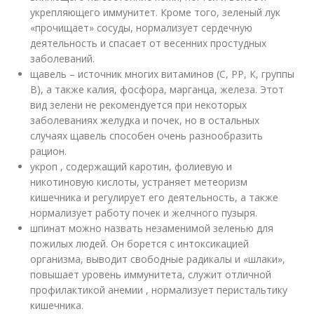
укрепляющего иммунитет. Кроме того, зеленый лук
«прочищает» сосуды, нормализует сердечную
деятельность и спасает от весенних простудных
заболеваний.
щавель – источник многих витаминов (С, РР, К, группы
В), а также калия, фосфора, марганца, железа. Этот
вид зелени не рекомендуется при некоторых
заболеваниях желудка и почек, но в остальных
случаях щавель способен очень разнообразить
рацион.
укроп , содержащий каротин, фолиевую и
никотиновую кислоты, устраняет метеоризм
кишечника и регулирует его деятельность, а также
нормализует работу почек и желчного пузыря.
шпинат можно назвать незаменимой зеленью для
пожилых людей. Он борется с интоксикацией
организма, выводит свободные радикалы и «шлаки»,
повышает уровень иммунитета, служит отличной
профилактикой анемии , нормализует перистальтику
кишечника.