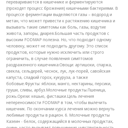
перевариваются в кишечнике и ферментируются
(проходят процесс брожения) кишечными бактериями. В
процессе ферментации выделяются газы – водород и
метан, что может привести к растяжению кишечника и
вызывать такие симптомы как боль, газы, вздутие
живота, запоры, диарея.Большая часть продуктов с
высоким FODMAP полезна. Но, что подходит одному
человеку, может не подходить другому. Это список
продуктов, которые нужно исключить или строго
ограничить, в случае появления симптомов
раздраженного кишечника:Овощи: артишоки, спаржа,
свекла, сельдерей, чеснок, лук, лук-порей, савойская
капуста, сладкий горох, кукуруза, а также
бобовые.Фрукты: яблоки, манго, нектарины, персики,
груши, сливы, арбуз.Молочные продукты.Пшеница,
рожь.Орехи: кешью, фисташки.Цель лечения
непереносимости FODMAP в том, чтобы вылечить
кишечник. По окончании курса лечения можно вернуть
любимые продукты в рацион. 6. Молочные продукты
Казеин - белок, содержащийся в молочных продуктах,
очень часто вызывает повышенную чувствительность.