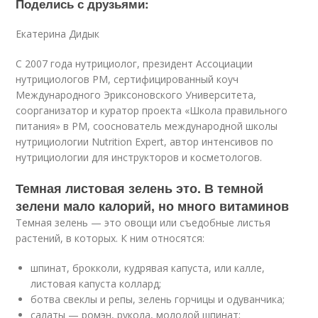
Поделись с друзьями:
Екатерина Дидык
С 2007 года нутрициолог, президент Ассоциации
нутрициологов РМ, сертифицированный коуч
Международного Эриксоновского Университета,
соорганизатор и куратор проекта «Школа правильного
питания» в РМ, сооснователь международной школы
нутрициологии Nutrition Expert, автор интенсивов по
нутрициологии для инструкторов и косметологов.
Темная листовая зелень это. В темной
зелени мало калорий, но много витаминов
Темная зелень — это овощи или съедобные листья
растений, в которых. К ним относятся:
шпинат, брокколи, кудрявая капуста, или калле,
листовая капуста коллард;
ботва свеклы и репы, зелень горчицы и одуванчика;
салаты — ромэн, рукола, молодой шпинат;