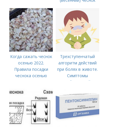
(весенний) чеснок
Когда сажать чеснок
Трехступенчатый
осенью 2022.
алгоритм действий
Правила посадки
при болях в животе.
чеснока осенью
Симптомы
заболеваний
желудочно-
кишечного тракта