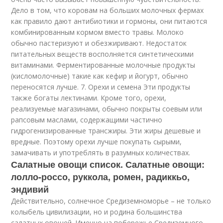
Дело в том, что коровам на больших молочных фермах
как правило дают антибиотики и гормоны, они питаются
комбинированным кормом вместо травы. Молоко
обычно пастеризуют и обезжиривают. Недостаток
питательных веществ восполняется синтетическими
витаминами. Ферментированные молочные продукты
(кисломолочные) такие как кефир и йогурт, обычно
переносятся лучше. 7. Орехи и семена Эти продукты
также богаты лектинами. Кроме того, орехи,
реализуемые магазинами, обычно покрыты соевым или
рапсовым маслами, содержащими частично
гидрогенизированные трансжиры. Эти жиры дешевые и
вредные. Поэтому орехи лучше покупать сырыми,
замачивать и употреблять в разумных количествах.
Салатные овощи список. Салатные овощи:
лолло-россо, руккола, ромен, радиккьо,
эндивий
Действительно, солнечное Средиземноморье – не только
колыбель цивилизации, но и родина большинства
салатных овощей. Именно на побережье Средиземного