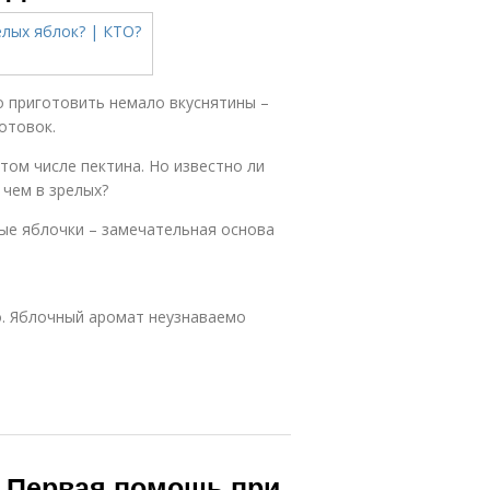
о приготовить немало вкуснятины –
отовок.
 том числе пектина. Но известно ли
 чем в зрелых?
ые яблочки – замечательная основа
о. Яблочный аромат неузнаваемо
. Первая помощь при