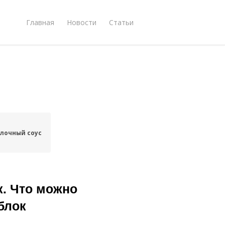
Главная
Новости
Статьи
лочный соус
к. Что можно
блок