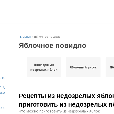
Главная
»
Яблочное повидло
Яблочное повидло
Повидло из
Яблочный уксус
Яб
незрелых яблок
я
сто!
вы,
кже
Рецепты из недозрелых ябло
приготовить из недозрелых я
ого
Что можно приготовить из недозрелых яблок